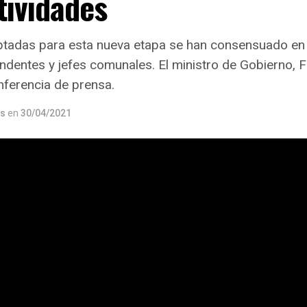
tividades
tadas para esta nueva etapa se han consensuado en
endentes y jefes comunales. El ministro de Gobierno, 
nferencia de prensa.
os
en
30/04/2021