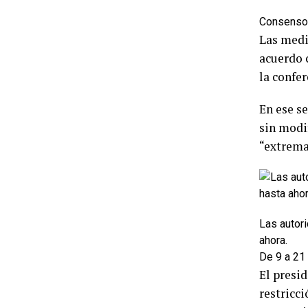
Consenso 
Las medi
acuerdo 
la confer
En ese s
sin modi
“extrema
Las autor
ahora.
De 9 a 21
El presi
restricc