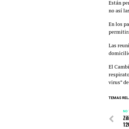
Están pe
no así la
En los pa
permitirá
Las reun
domicili
El Cambio
respirat
virus” d
TEMAS REL
NO 
Zi
12