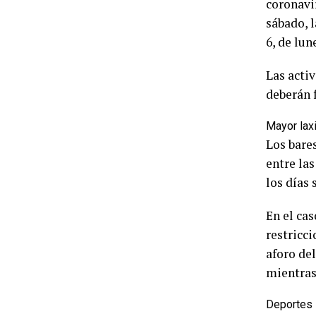
coronavir
sábado, l
6, de lun
Las acti
deberán f
Mayor lax
Los bare
entre las
los días
En el cas
restricci
aforo de
mientras 
Deportes