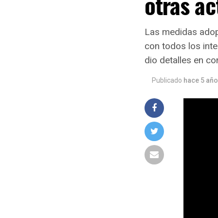
otras ac
Las medidas adop
con todos los int
dio detalles en co
Publicado
hace 5 añ