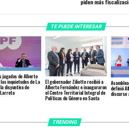
piden más fiscalizac
TE PUEDE INTERESAR
s jugadas de Alberto
El gobernador Ziliotto recibió a
 las inquietudes de La
Asamblea 
Alberto Fernández e inauguraron
la disyuntiva de
definió A
el Centro Territorial Integral de
 Larreta
discurso 
Políticas de Género en Santa
Rosa
TRENDING