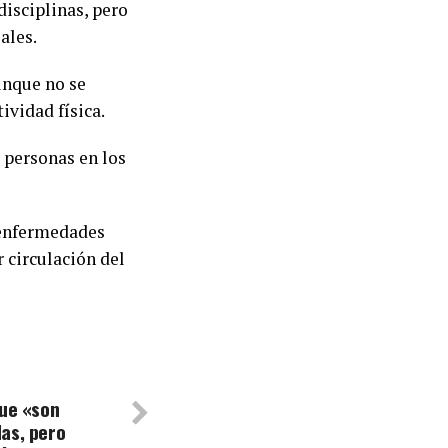
disciplinas, pero
ales.
aunque no se
ividad física.
 personas en los
s enfermedades
 circulación del
que «son
as, pero