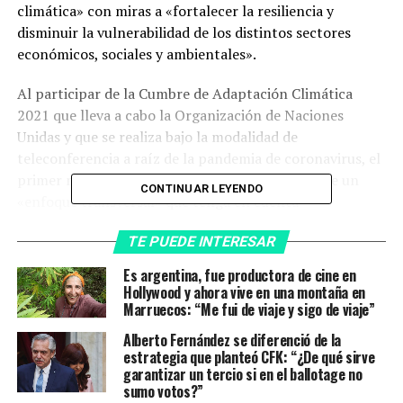
climática» con miras a «fortalecer la resiliencia y
disminuir la vulnerabilidad de los distintos sectores
económicos, sociales y ambientales».
Al participar de la Cumbre de Adaptación Climática
2021 que lleva a cabo la Organización de Naciones
Unidas y que se realiza bajo la modalidad de
teleconferencia a raíz de la pandemia de coronavirus, el
primer mandatario dijo que el desafío necesita de un
CONTINUAR LEYENDO
«enfoque transversal» que tenga en cuenta
«vulnerabilidades particulares» y entre ellas mencionó
TE PUEDE INTERESAR
especialmente «la dimensión de género».
Es argentina, fue productora de cine en
Fernández hizo hincapié y pidió un mayor compromiso
Hollywood y ahora vive en una montaña en
«por parte de los países desarrollados en la provisión de
Marruecos: “Me fui de viaje y sigo de viaje”
los recursos técnicos y financierospara ampliar» los
Alberto Fernández se diferenció de la
esfuerzos contra el cambio climático que «afecta a
estrategia que planteó CFK: “¿De qué sirve
todos» pero que tiene «peores consecuencias» sobre
garantizar un tercio si en el ballotage no
sumo votos?”
«los sectores más vulnerables».