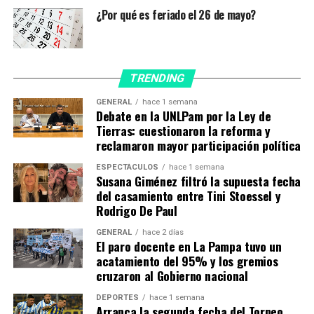
¿Por qué es feriado el 26 de mayo?
Las palabras del Presidente fueron en el mismo sentido
que el mensaje que el papa Francisco hizo llegar a la
reunión a través de un representante del Vaticano.
TRENDING
«Los pobres son los menos responsables del cambio
global y son los más afectados. Sabemos que tenemos la
GENERAL
hace 1 semana
Debate en la UNLPam por la Ley de
libertad, inteligencia y capacidad para liderar este tipo
Tierras: cuestionaron la reforma y
de progreso, más humano e integral. No nos queda más
reclamaron mayor participación política
remedio que una respuesta colectiva», fueron las
ESPECTÁCULOS
hace 1 semana
palabras que eligió el Sumo Pontífice, quien ya se ha
Susana Giménez filtró la supuesta fecha
expresado en reiteradas ocasiones respecto de la
del casamiento entre Tini Stoessel y
ecología y la exclusión social como problemas
Rodrigo De Paul
indivisibles.
GENERAL
hace 2 días
El paro docente en La Pampa tuvo un
Alberto dijo que, ante ese panorama, «la adaptación es
acatamiento del 95% y los gremios
una prioridad de política climática de Argentina» y que
cruzaron al Gobierno nacional
el país ha decidido «confirmar el compromiso que el
DEPORTES
hace 1 semana
país tiene con la agenda climática».
Arranca la segunda fecha del Torneo