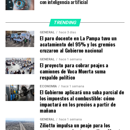
variante Delta estaba anunciando la fase endémica
con inteligencia artificial
de la enfermedad, llegó el anuncio de que una
nueva variante
—la
Ómicron
— había sido descubierta”.
TRENDING
Para el especialista, cuando se estudia el impacto de una
GENERAL
hace 3 días
epidemia en la salud pública se deben analizar tres
El paro docente en La Pampa tuvo un
importantes elementos: el agente infeccioso, el huésped
acatamiento del 95% y los gremios
y el medio ambiente.
cruzaron al Gobierno nacional
GENERAL
hace 1 semana
El agente infeccioso del COVID-19
El proyecto para cobrar peajes a
camiones de Vaca Muerta suma
respaldo político
ECONOMÍA
hace 1 semana
El Gobierno aplicará una suba parcial de
los impuestos al combustible: cómo
impactará en los precios a partir de
mañana
GENERAL
hace 1 semana
Ziliotto impulsa un peaje para los