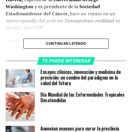
Washington
y ex presidente de la
Sociedad
Estadounidense del Cáncer,
hace un repaso en un
nuevo episodio del podcast
Coronavirus: realidad vs
ficción, por CNN.
“Mucha gente se pregunta
qué pasará en los
CONTINUAR LEYENDO
próximos meses con el nuevo coronavirus y por
tanto con la pandemia.
¿Qué puede volver a
TE PUEDE INTERESAR
colocarnos en el punto cero? ¿Será la familia de la
variante ómicron,
BA.1, BA.2 y BA.3,
que predomina
Ensayos clínicos, innovación y medicina de
actualmente, las últimas variantes y subvariantes que
precisión: un cambio del paradigma en la
salud del futuro
veremos u otras mutaciones agresivas? ¿O es que, a
pesar de que aparezcan nuevas variantes,
las próximas
Día Mundial de las Enfermedades Tropicales
serán relativamente benignas y nos permitirán
Desatendidas
convivir con ellas?
En realidad, como nos lo ha
enseñado la propia pandemia,
es muy difícil predecir
el futuro”,
aseveró el experto. Y añadió: “Recordemos
que
cuando ya pensábamos que el ocaso de la
Anuncian avances para curar la presbicia