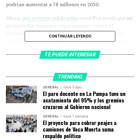
podrían aumentar a 78 millones en 2030.
Ahora,
una reciente publicación
científica arrojó que
un
prometedor fármaco experimental contra el
Alzheimer reduciría el tamaño del cerebro
. Según
CONTINUAR LEYENDO
publicó la revista
Neurology
, el reciente estudio arrojó
dudas sobre
lecanemab
, un medicamento experimental
TE PUEDE INTERESAR
contra el Alzheimer, al descubrir que produce una
probable reducción del volumen del cerebro. Otro
medicamento experimental similar, el donanemab,
TRENDING
también produjo resultados similares.
GENERAL
hace 5 días
El paro docente en La Pampa tuvo un
acatamiento del 95% y los gremios
cruzaron al Gobierno nacional
GENERAL
hace 1 semana
El proyecto para cobrar peajes a
camiones de Vaca Muerta suma
respaldo político