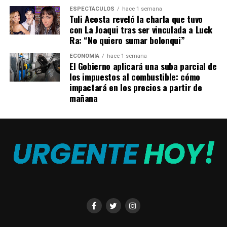
ESPECTÁCULOS
hace 1 semana
Tuli Acosta reveló la charla que tuvo
con La Joaqui tras ser vinculada a Luck
Ra: “No quiero sumar bolonqui”
ECONOMÍA
hace 1 semana
El Gobierno aplicará una suba parcial de
los impuestos al combustible: cómo
impactará en los precios a partir de
mañana
La demencia es un término genérico que se utiliza para
describir una variedad de trastornos neurológicos
progresivos, que afectan la memoria, el pensamiento y el
comportamiento (Getty)
Iecanemab, desarrollado por la farmacéutica japonesa
Eisai y la estadounidense Biogen, fue aprobado
experimentalmente en enero por procedimiento
acelerado en los Estados Unidos, tras los ensayos en los