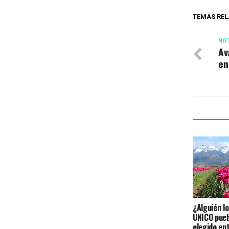
TEMAS REL
NO 
Av
en
¿Alguién lo
ÚNICO pueb
elegido en