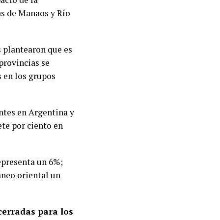
as de Manaos y Río
es plantearon que es
provincias se
s en los grupos
ntes en Argentina y
ete por ciento en
representa un 6%;
áneo oriental un
cerradas para los