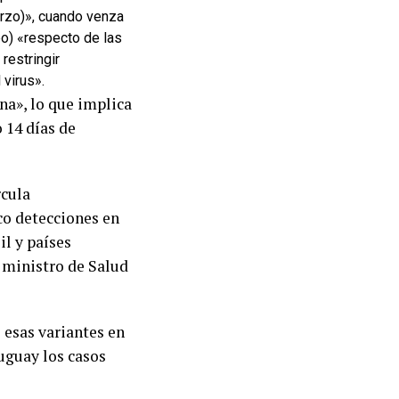
arzo)», cuando venza
po) «respecto de las
restringir
 virus».
na», lo que implica
 14 días de
rcula
co detecciones en
il y países
l ministro de Salud
esas variantes en
uguay los casos