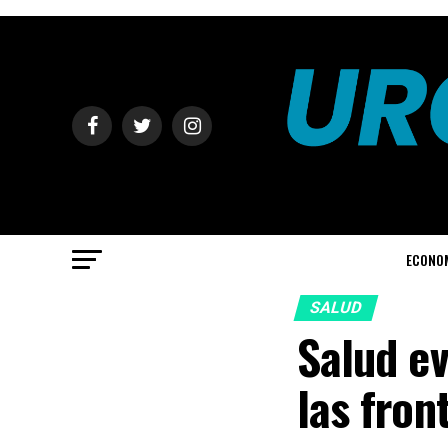
ECONO
SALUD
Salud e
las fron