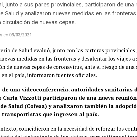
l, junto a sus pares provinciales, participaron de una
e Salud y analizaron nuevas medidas en las fronteras 
n circulación de nuevas cepas.
os
en
09/03/2021
erio de Salud evaluó, junto con las carteras provinciales,
nuevas medidas en las fronteras y desalentar los viajes a
ión de nuevas cepas de coronavirus, ante el riesgo de una
en el país, informaron fuentes oficiales.
 de una videoconferencia, autoridades sanitarias d
e Carla Vizzotti participaron de una nueva reunión
 de Salud (Cofesa) y analizaron también la adopció
 transportistas que ingresen al país.
ntexto, coincidieron en la necesidad de reforzar los cont
ento del aislamiento de los viajeros para mitigar el imp