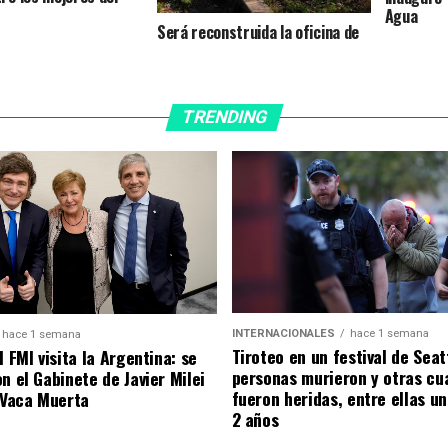
Agua
Será reconstruida la oficina de
turismo y proveeduría de Naicó
TRENDING
INTERNACIONALES
hace 1 semana
hace 1 semana
Tiroteo en un festival de Seat
l FMI visita la Argentina: se
personas murieron y otras cu
n el Gabinete de Javier Milei
fueron heridas, entre ellas u
á Vaca Muerta
2 años