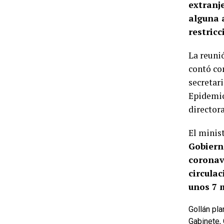
extranje
alguna 
restricc
La reuni
contó con
secretar
Epidemio
directora
El minis
Gobiern
coronavi
circula
unos 7 
Gollán pla
Gabinete, 