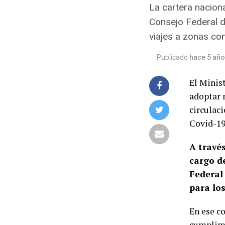
La cartera naciona
Consejo Federal d
viajes a zonas co
Publicado
hace 5 añ
El Minist
adoptar 
circulac
Covid-19 
A través
cargo d
Federal
para los
En ese co
cumplimi