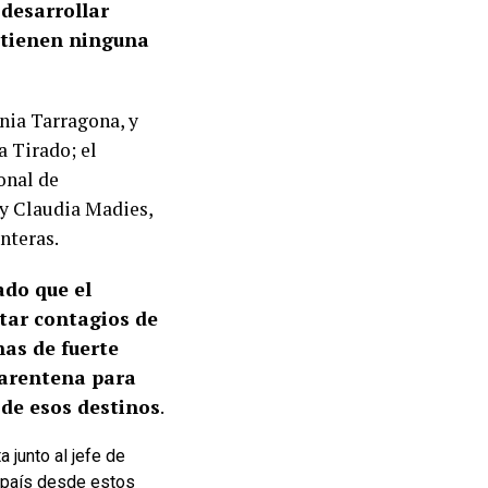
 desarrollar
o tienen ninguna
nia Tarragona, y
a Tirado; el
onal de
 y Claudia Madies,
nteras.
ado que el
tar contagios de
nas de fuerte
uarentena para
sde esos destinos
.
 junto al jefe de
l país desde estos