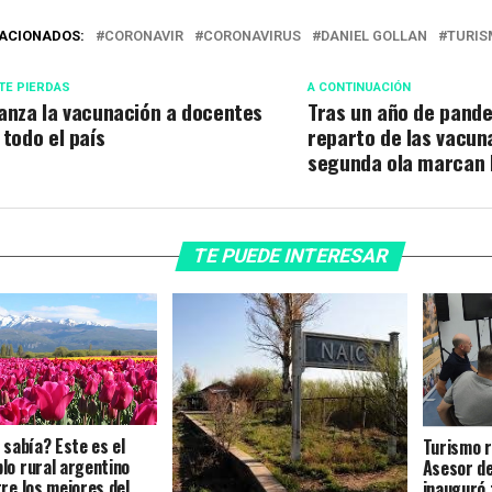
ACIONADOS:
CORONAVIR
CORONAVIRUS
DANIEL GOLLAN
TURI
TE PIERDAS
A CONTINUACIÓN
anza la vacunación a docentes
Tras un año de pande
 todo el país
reparto de las vacuna
segunda ola marcan 
TE PUEDE INTERESAR
 sabía? Este es el
Turismo r
lo rural argentino
Asesor de
tre los mejores del
inauguró 