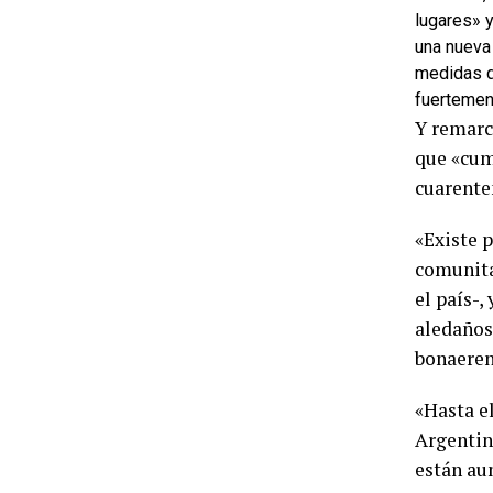
lugares» 
una nueva 
medidas qu
fuertement
Y remarc
que «cum
cuarenten
«Existe p
comunita
el país-,
aledaños
bonaeren
«Hasta e
Argentin
están au