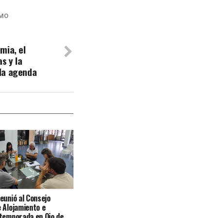
SMO
mia, el
s y la
la agenda
eunió al Consejo
 Alojamiento e
temporada en Ojo de