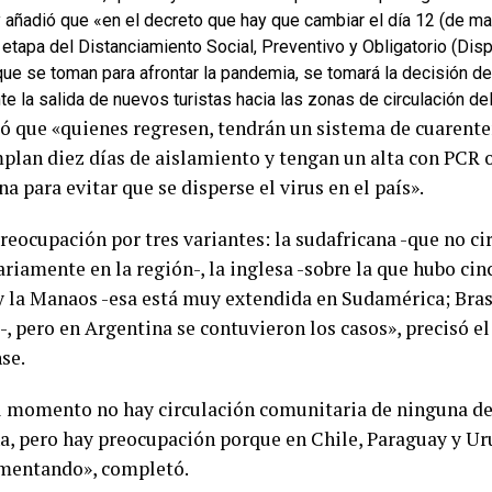
y añadió que «en el decreto que hay que cambiar el día 12 (de m
etapa del Distanciamiento Social, Preventivo y Obligatorio (Dis
e se toman para afrontar la pandemia, se tomará la decisión de 
e la salida de nuevos turistas hacia las zonas de circulación del
ó que «quienes regresen, tendrán un sistema de cuarente
plan diez días de aislamiento y tengan un alta con PCR o
a para evitar que se disperse el virus en el país».
reocupación por tres variantes: la sudafricana -que no ci
riamente en la región-, la inglesa -sobre la que hubo cin
 y la Manaos -esa está muy extendida en Sudamérica; Bras
-, pero en Argentina se contuvieron los casos», precisó e
se.
l momento no hay circulación comunitaria de ninguna de 
a, pero hay preocupación porque en Chile, Paraguay y Ur
mentando», completó.