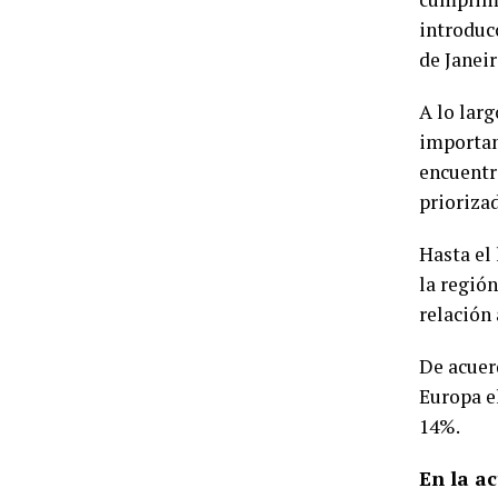
introduc
de Janeir
A lo larg
importan
encuentr
priorizad
Hasta el
la regió
relación 
De acuer
Europa el
14%.
En la a