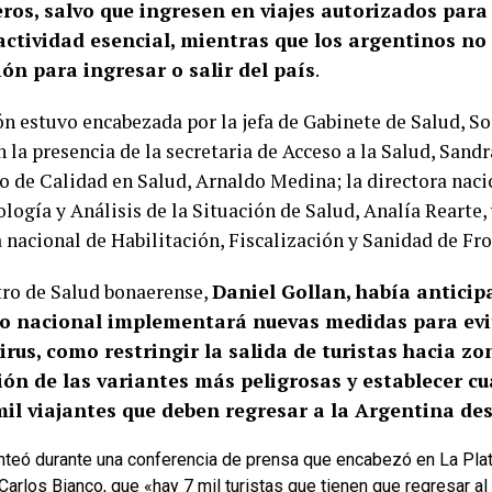
ros, salvo que ingresen en viajes autorizados para
actividad esencial, mientras que los argentinos n
ión para ingresar o salir del país
.
ón estuvo encabezada por la jefa de Gabinete de Salud, So
 la presencia de la secretaria de Acceso a la Salud, Sandr
io de Calidad en Salud, Arnaldo Medina; la directora naci
logía y Análisis de la Situación de Salud, Analía Rearte,
 nacional de Habilitación, Fiscalización y Sanidad de Fro
tro de Salud bonaerense,
Daniel Gollan, había anticip
o nacional implementará nuevas medidas para evi
rus, como restringir la salida de turistas hacia zo
ción de las variantes más peligrosas y establecer c
mil viajantes que deben regresar a la Argentina de
nteó durante una conferencia de prensa que encabezó en La Plata
Carlos Bianco, que «hay 7 mil turistas que tienen que regresar a