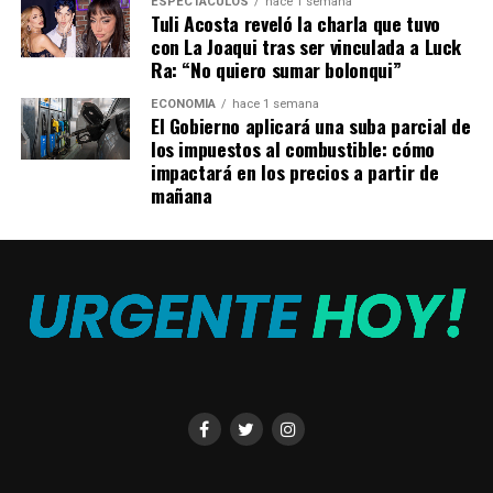
ESPECTÁCULOS
hace 1 semana
Tuli Acosta reveló la charla que tuvo
con La Joaqui tras ser vinculada a Luck
Ra: “No quiero sumar bolonqui”
ECONOMÍA
hace 1 semana
El Gobierno aplicará una suba parcial de
los impuestos al combustible: cómo
impactará en los precios a partir de
mañana
La actividad física regular es clave para retrasar la
aparición de enfermedades y reducir el impacto del
envejecimiento (Getty Images)
El doctor
Lucas Ponti
, dermatólogo y creador de
Experiencia Funcionar, explicó que esta nueva nueva
mirada se diferencia de la
medicina más convencional
,
aquella que “fragmenta” al organismo al no pensarlo
como un todo y que, en muchos casos, se convierte en
una disciplina orientada a tratar emergencias y mitigar
enfermedades. Sin embargo, este proceso tradicional
oculta muchas veces el verdadero origen del malestar