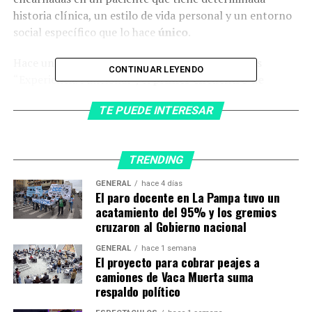
historia clínica, un estilo de vida personal y un entorno
social específico que lo hace
único
.
Hace unas semanas se desarrolló en Buenos Aires
CONTINUAR LEYENDO
“Experiencia Funcionar”, el
primer encuentro de
medicina funcional en América Latina,
que contó con
TE PUEDE INTERESAR
expertos internacionales que invitaron a reflexionar
sobre nuestros hábitos y su relación con la salud.
TRENDING
GENERAL
hace 4 días
El paro docente en La Pampa tuvo un
acatamiento del 95% y los gremios
cruzaron al Gobierno nacional
GENERAL
hace 1 semana
El proyecto para cobrar peajes a
camiones de Vaca Muerta suma
respaldo político