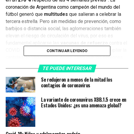
coronación de Argentina como campeón del mundo del
fútbol generó que
multitudes
que salieran a celebrar la
tercera estrella. Pero sin medidas de prevención, como
barbijos o distancia social, las aglomeraciones también
elevan el riesgo de circulación del virus, por eso es
fundamental aplicarse las
vacunas de refuerzo
contra el
COVID. Varias de las 24 jurisdicciones debieron ampliar la
CONTINUAR LEYENDO
cantidad de vacunatorios. Ahora, salvo que las personas
no hayan iniciado los esquemas de vacunación, es de
TE PUEDE INTERESAR
suma importancia aplicar las dosis de refuerzo, ya que
la
efectividad de la protección de las vacunas decae
Se redujeron a menos de la mitad los
contagios de coronavirus
con el paso del tiempo
.
Cuál es la dosis que
La variante de coronavirus XBB.1.5 crece en
Estados Unidos: ¿es una amenaza global?
corresponde según la edad
Covid-19: Niños y adolescentes podrán