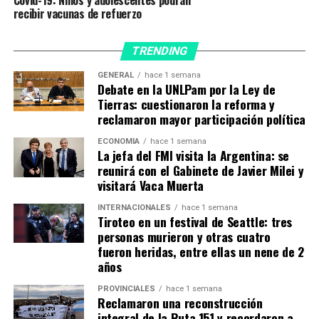
recibir vacunas de refuerzo
TRENDING
GENERAL
hace 1 semana
Debate en la UNLPam por la Ley de
Tierras: cuestionaron la reforma y
reclamaron mayor participación política
ECONOMÍA
hace 1 semana
La jefa del FMI visita la Argentina: se
reunirá con el Gabinete de Javier Milei y
visitará Vaca Muerta
INTERNACIONALES
hace 1 semana
Tiroteo en un festival de Seattle: tres
personas murieron y otras cuatro
fueron heridas, entre ellas un nene de 2
años
El esquema para los niños y adolescentes entre 3 y 18
años sin comorbilidades son: dos dosis como esquema
PROVINCIALES
hace 1 semana
Reclamaron una reconstrucción
inicial, más un refuerzo. Lo que totalizan tres dosis (Getty
integral de la Ruta 151 y recordaron a