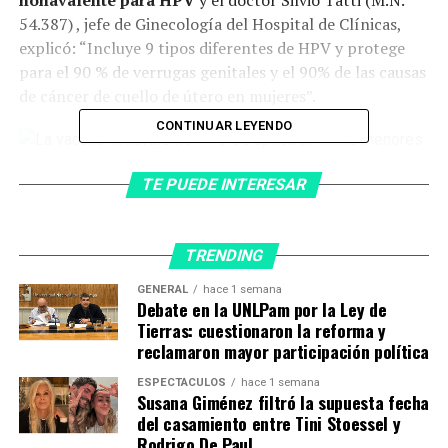
54.387) , jefe de Ginecología del Hospital de Clínicas,
explicó: “Incluye 9 tipos diferentes de HPV y protege
para el 90 % de verrugas genitales y el 90% de las causas
de cáncer de cuello de útero en mujeres”.
CONTINUAR LEYENDO
TE PUEDE INTERESAR
La vacuna nonavalente HPV se aplica en niñas menores de
14 años. (Foto: Adobe Stock)
“También
protege a hombres
de verrugas genitales y
TRENDING
cáncer anorrectal y, eventualmente, algunos cánceres
de pene”, añadió el especialista. Además, indicó: “La
GENERAL
hace 1 semana
Debate en la UNLPam por la Ley de
nonavalente se aplica en Argentina, tiene el beneficio de
Tierras: cuestionaron la reforma y
cubrir 5 genotipos más y se puede aplicar sin límite de
reclamaron mayor participación política
edad comenzado a partir de los 9 años”.
ESPECTÁCULOS
hace 1 semana
Susana Giménez filtró la supuesta fecha
¿Cómo se aplica la vacuna
del casamiento entre Tini Stoessel y
nonavalente para HPV?
Rodrigo De Paul