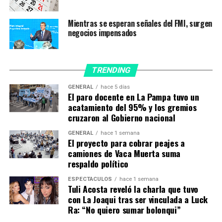
año
Mientras se esperan señales del FMI, surgen
NO TE PIERDAS
Fernando Lobos: «Argentina será de los pocos países
negocios impensados
que producirá vacunas de ARN mensajero»
TRENDING
GENERAL
hace 5 días
El paro docente en La Pampa tuvo un
acatamiento del 95% y los gremios
cruzaron al Gobierno nacional
GENERAL
hace 1 semana
El proyecto para cobrar peajes a
camiones de Vaca Muerta suma
respaldo político
ESPECTÁCULOS
hace 1 semana
Tuli Acosta reveló la charla que tuvo
con La Joaqui tras ser vinculada a Luck
Ra: “No quiero sumar bolonqui”