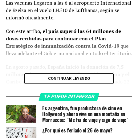
Las vacunas llegaron a las 6 al aeropuerto Internacional
de Ezeiza en el vuelo LH510 de Lufthansa, según se
informó oficialmente.
Con este arribo,
el país superó las 64 millones de
dosis recibidas para continuar con el Plan
Estratégico de inmunización contra la Covid-19
que
lleva adelante el Gobierno nacional en todo el territorio.
En agosto pasado,
España inició la donación de 7,5
millones de vacunas a países de América Latina y el
CONTINUAR LEYENDO
Caribe a través del Mecanismo Covax
; y el pasado 22
de agosto arribó al país un lote de 400.000 vacunas de
AstraZeneca donadas por el Gobierno español.
TE PUEDE INTERESAR
Es argentina, fue productora de cine en
TEMAS RELACIONADOS:
Hollywood y ahora vive en una montaña en
ARGENTINA
ASTRAZENECA
ESPAÑA
NUEVAS DOSIS
Marruecos: “Me fui de viaje y sigo de viaje”
¿Por qué es feriado el 26 de mayo?
A CONTINUACIÓN
La OMS podría reconocer la vacuna rusa Sputnik V este