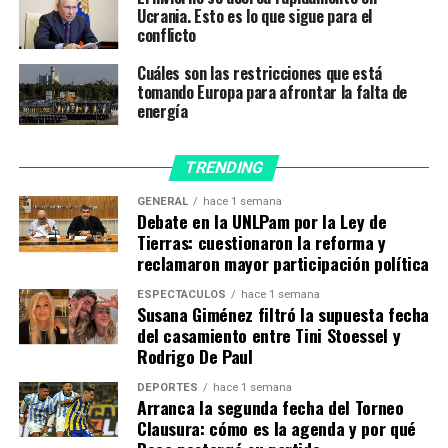
Se trata de una estimación parcial del número real a
Ucrania. Esto es lo que sigue para el
escala mundial, ya que los organismos estadísticos de
conflicto
varios países han concluido que el número de víctimas
Cuáles son las restricciones que está
mortales es aún mayor.
tomando Europa para afrontar la falta de
energía
Según las cifras en relación con la población, Bélgica es
el país con el mayor número de muertes, con 1.900 por
millón de habitantes, seguido de la República Checa
TRENDING
(1.850), Eslovenia (1.830), el Reino Unido (1.790) e Italia
GENERAL
hace 1 semana
(1.600).
Debate en la UNLPam por la Ley de
Tierras: cuestionaron la reforma y
reclamaron mayor participación política
El 28 de septiembre, poco más de nueve meses después
ESPECTÁCULOS
hace 1 semana
del anuncio del primer muerto en China en enero de
Susana Giménez filtró la supuesta fecha
2020, se pasó el umbral del millón de muertos.
del casamiento entre Tini Stoessel y
Rodrigo De Paul
En solo cuatro meses más, se perdió otro millón de vidas
DEPORTES
hace 1 semana
al alcanzar el 15 de enero los dos millones de pérdidas.
Arranca la segunda fecha del Torneo
Clausura: cómo es la agenda y por qué