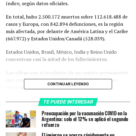
índice, según datos oficiales.
En total, hubo 2.500.172 muertos sobre 112.618.488 de
casos y Europa, con 842.894 defunciones, es la región
más afectada, por delante de América Latina y el Caribe
(667.972) y Estados Unidos/Canadá (528.039).
Estados Unidos, Brasil, México, India y Reino Unido
concentran casi la mitad de los fallecimientos.
Las cifras son el producto de un conteo permanente
que realiza la agencia AFP, sobre la base de los
CONTINUAR LEYENDO
reportes comunicados diariamente por las
autoridades sanitarias de cada país, y que en este
caso coincide con los datos que recoge la
TE PUEDE INTERESAR
universidad estadounidense Johns Hopkins,
Preocupación por la vacunación COVID en la
especializada en diversas investigaciones, aunque
Argentina: solo el 12% se aplicó el segundo
cita ineludible de consulta en tema coronavirus.
refuerzo
El invierno se acerca rápidamente en