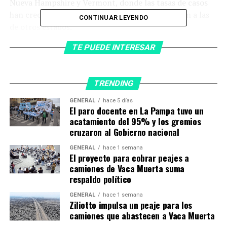
Nueva Hampshire y Vermont, donde las tasas de casos
han crecido más rápido y ahora igualan o superan a las
CONTINUAR LEYENDO
de otros estados.
TE PUEDE INTERESAR
Entre esos 10 estados, los casos reportados de
babesiosis han aumentado en todos menos en dos:
Minnesota y Wisconsin, donde las tasas de casos fueron
TRENDING
aproximadamente un 30% más bajas en 2019 que en
2011.
GENERAL
hace 5 días
El paro docente en La Pampa tuvo un
En general, se informaron más de 16.000 casos de
acatamiento del 95% y los gremios
cruzaron al Gobierno nacional
babesiosis a los CDC entre 2011 y 2019, según el
informe.
GENERAL
hace 1 semana
El proyecto para cobrar peajes a
Los síntomas de la enfermedad incluyen fiebre, dolor
camiones de Vaca Muerta suma
respaldo político
muscular y articular y dolor de cabeza. La babesiosis
puede variar de leve a grave y puede ser fatal en algunos
GENERAL
hace 1 semana
casos. Las infecciones también pueden ser
Ziliotto impulsa un peaje para los
camiones que abastecen a Vaca Muerta
asintomáticas, por lo que es posible que los pacientes no