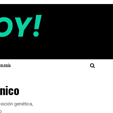
OLOGÍA
ánico
sición genética,
o