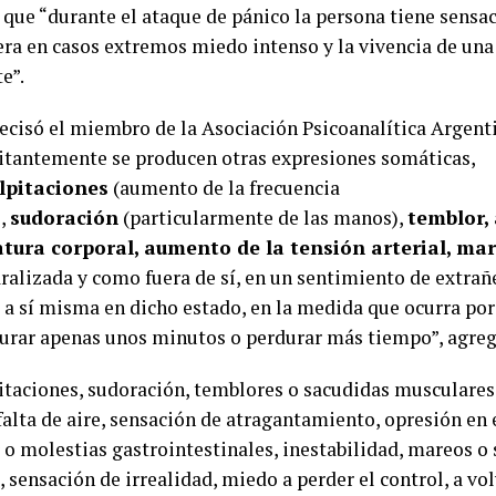
 que “durante el ataque de pánico la persona tiene sensa
era en casos extremos miedo intenso y la vivencia de un
e”.
ecisó el miembro de la Asociación Psicoanalítica Argent
tantemente se producen otras expresiones somáticas,
lpitaciones
(aumento de la frecuencia
),
sudoración
(particularmente de las manos),
temblor,
tura corporal, aumento de la tensión arterial, mar
aralizada y como fuera de sí, en un sentimiento de extrañ
 a sí misma en dicho estado, en la medida que ocurra por
urar apenas unos minutos o perdurar más tiempo”, agreg
pitaciones, sudoración, temblores o sacudidas musculares
falta de aire, sensación de atragantamiento, opresión en 
 o molestias gastrointestinales, inestabilidad, mareos o
sensación de irrealidad, miedo a perder el control, a vol