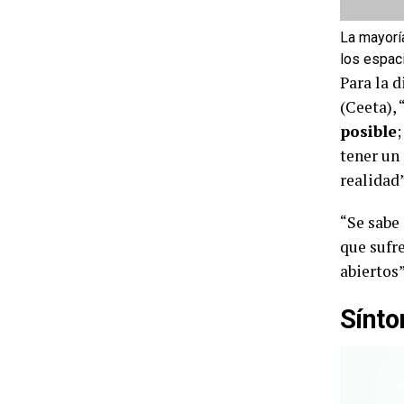
La mayorí
los espaci
Para la 
(Ceeta), 
posible
;
tener un
realidad”
“Se sabe 
que sufr
abiertos”
Sínto