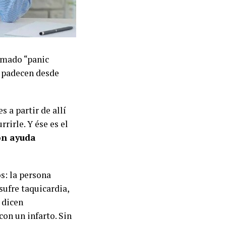
amado “panic
s padecen desde
s a partir de allí
rirle. Y ése es el
con ayuda
s: la persona
sufre taquicardia,
 dicen
con un infarto. Sin