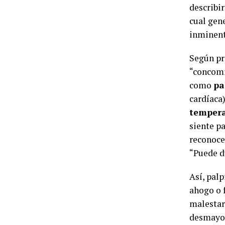
describir
cual gen
inminent
Según pr
“concomi
como
pa
cardíaca
tempera
siente p
reconoce
“Puede d
Así, pal
ahogo o 
malestar
desmayo, 