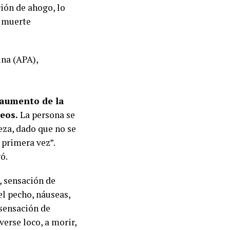
ción de ahogo, lo
a muerte
ina (APA),
 aumento de la
eos.
La persona se
eza, dado que no se
 primera vez”.
ó.
, sensación de
el pecho, náuseas,
 sensación de
verse loco, a morir,