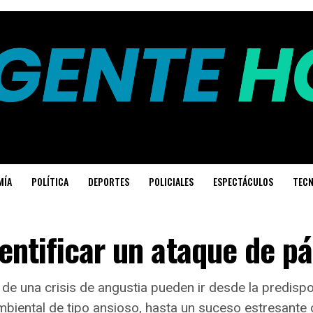
MÍA
POLÍTICA
DEPORTES
POLICIALES
ESPECTÁCULOS
TECN
ntificar un ataque de p
de una crisis de angustia pueden ir desde la predispo
biental de tipo ansioso, hasta un suceso estresante 