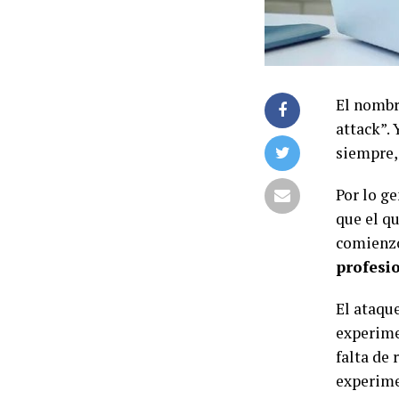
El nombr
attack”.
siempre, 
Por lo ge
que el qu
comienz
profesi
El ataqu
experimen
falta de 
experimen