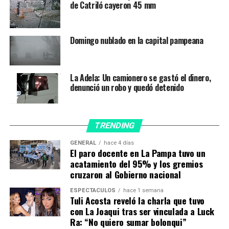
educación pampeana.
de Catriló cayeron 45 mm
Destacó el diálogo y los acuerdos vigentes para
gestionar el regreso a la presencialidad en el marco del
Domingo nublado en la capital pampeana
ámbito paritario, donde se acordaron todas las
condiciones laborales y de cuidado para toda la
comunidad educativa. “Tenemos muy en claro el rol que
La Adela: Un camionero se gastó el dinero,
tiene la educación pública, debemos dejar de lado los
denunció un robo y quedó detenido
debates que no contribuyan a la búsqueda de una
educación de calidad”.
En este sentido, planteó que se ha construido una gran
TRENDING
fortaleza institucional dentro de la Provincia que
permite establecer consensos para garantizar mejores
GENERAL
hace 4 días
condiciones laborales y de cuidado.
El paro docente en La Pampa tuvo un
acatamiento del 95% y los gremios
cruzaron al Gobierno nacional
Palabras del ministro Trotta
Por su parte, el ministro de Educación de la Nación,
ESPECTÁCULOS
hace 1 semana
Nicolás Trotta, agradeció el trabajo y el
Tuli Acosta reveló la charla que tuvo
con La Joaqui tras ser vinculada a Luck
acompañamiento vigente por parte del sistema
Ra: “No quiero sumar bolonqui”
educativo pampeano durante el contexto de pandemia,