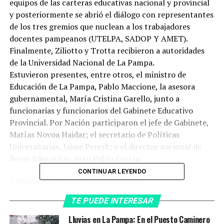
equipos de las carteras educativas nacional y provincial
y posteriormente se abrió el diálogo con representantes
de los tres gremios que nuclean a los trabajadores
docentes pampeanos (UTELPA, SADOP Y AMET).
Finalmente, Ziliotto y Trotta recibieron a autoridades
de la Universidad Nacional de La Pampa.
Estuvieron presentes, entre otros, el ministro de
Educación de La Pampa, Pablo Maccione, la asesora
gubernamental, María Cristina Garello, junto a
funcionarias y funcionarios del Gabinete Educativo
Provincial. Por Nación participaron el jefe de Gabinete,
Matías Novoa Haidar; el secretario de Políticas
Universitarias, Jaime Percyk; y el director nacional de
Becas Educativas, Juan Pablo García.
CONTINUAR LEYENDO
Conceptos del gobernador Ziliotto
El gobernador de La Pampa resaltó el trabajo en
TE PUEDE INTERESAR
conjunto con el equipo del Ministerio de Educación
provincial para garantizar las mejores condiciones de la
Lluvias en La Pampa: En el Puesto Caminero