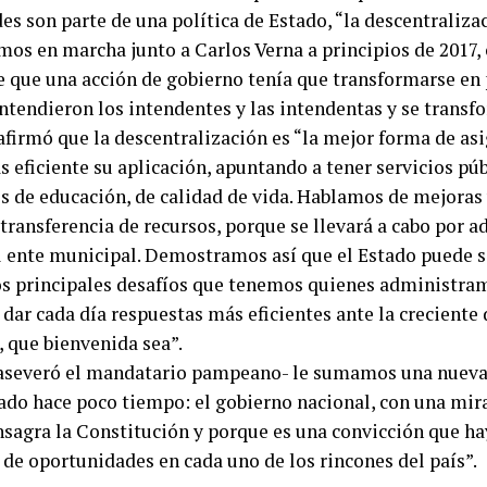
es son parte de una política de Estado, “la descentraliza
mos en marcha junto a Carlos Verna a principios de 2017
e que una acción de gobierno tenía que transformarse en 
entendieron los intendentes y las intendentas y se transf
afirmó que la descentralización es “la mejor forma de asi
 eficiente su aplicación, apuntando a tener servicios púb
 de educación, de calidad de vida. Hablamos de mejoras v
transferencia de recursos, porque se llevará a cabo por a
l ente municipal. Demostramos así que el Estado puede ser
os principales desafíos que tenemos quienes administram
 dar cada día respuestas más eficientes ante la crecient
, que bienvenida sea”.
-aseveró el mandatario pampeano- le sumamos una nueva
ado hace poco tiempo: el gobierno nacional, con una mir
onsagra la Constitución y porque es una convicción que ha
 de oportunidades en cada uno de los rincones del país”.