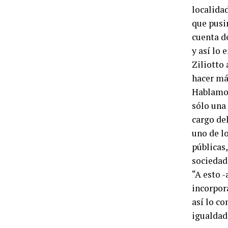
localidad
que pusi
cuenta d
y así lo 
Ziliotto 
hacer más
Hablamos
sólo una 
cargo de
uno de l
públicas,
sociedad
“A esto 
incorpor
así lo c
igualdad