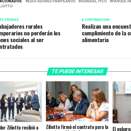
ACIONADOS:
EDUCADORES PAMPEANOS
GENERAL PICO
PARQUE I
ILIOTTO
TE PIERDAS
A CONTINUACIÓN
abajadores rurales
Realizan una encuest
mporarios no perderán los
cumplimiento de la 
anes sociales al ser
alimentaria
ntratados
TE PUEDE INTERESAR
Ziliotto firmó el contrato para la
or Ziliotto recibió a
El gobern