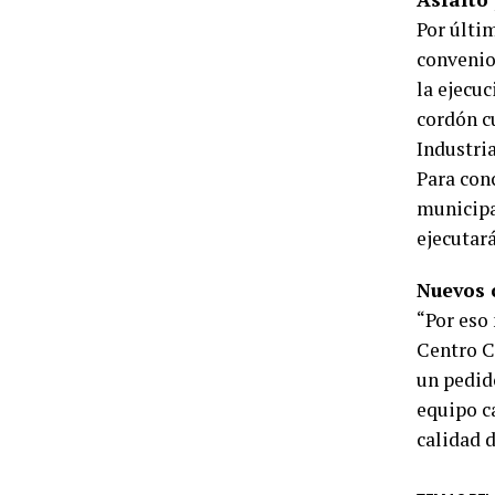
Por últi
convenio 
la ejecuc
cordón c
Industria
Para conc
municipa
ejecutará
Nuevos
“Por eso 
Centro C
un pedid
equipo c
calidad d