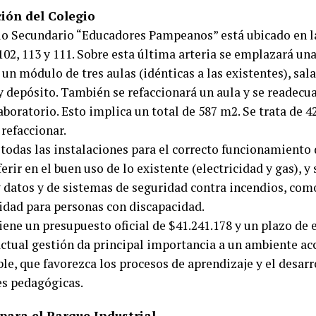
ión del Colegio
io Secundario “Educadores Pampeanos” está ubicado en l
 102, 113 y 111. Sobre esta última arteria se emplazará un
un módulo de tres aulas (idénticas a las existentes), sala
y depósito. También se refaccionará un aula y se readecua
aboratorio. Esto implica un total de 587 m2. Se trata de 4
refaccionar.
 todas las instalaciones para el correcto funcionamiento 
ferir en el buen uso de lo existente (electricidad y gas), y
y datos y de sistemas de seguridad contra incendios, com
lidad para personas con discapacidad.
iene un presupuesto oficial de $41.241.178 y un plazo de 
actual gestión da principal importancia a un ambiente acc
le, que favorezca los procesos de aprendizaje y el desarro
es pedagógicas.
para el Parque Industrial