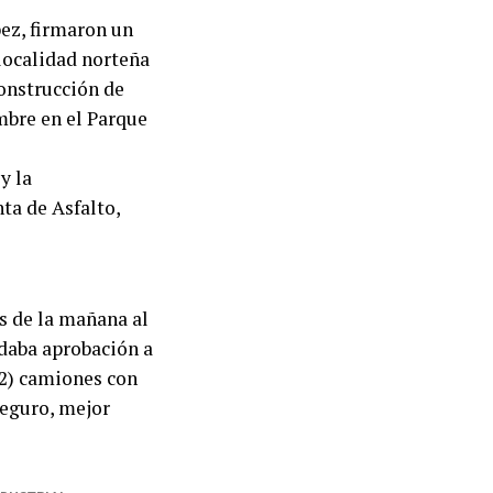
pez, firmaron un
 localidad norteña
construcción de
mbre en el Parque
y la
ta de Asfalto,
as de la mañana al
 daba aprobación a
(2) camiones con
seguro, mejor