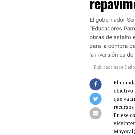
repavime
El gobernador Serg
“Educadores Pamp
obras de asfalto e
para la compra de
la inversión es de
Publicado
hace 5 añ
El manda
objetivo 
que va f
recursos
En ese c
viceinte
Mayoral;