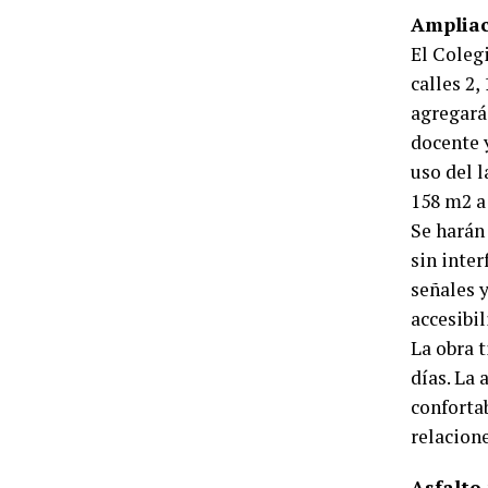
Ampliac
El Coleg
calles 2,
agregará 
docente 
uso del l
158 m2 a 
Se harán
sin inter
señales 
accesibi
La obra t
días. La 
confortab
relacion
Asfalto 