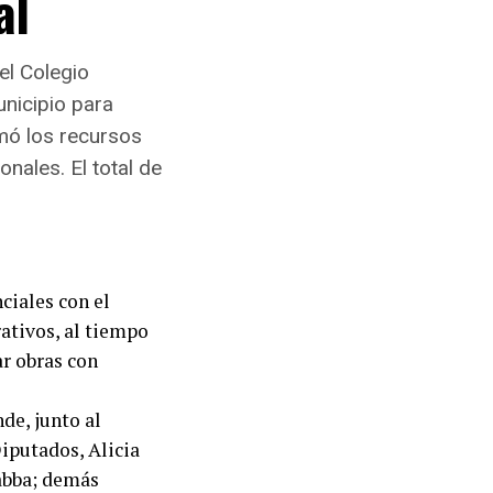
al
el Colegio
nicipio para
rmó los recursos
ales. El total de
ciales con el
rativos, al tiempo
ar obras con
de, junto al
iputados, Alicia
Gabba; demás