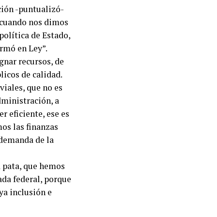
ción -puntualizó-
, cuando nos dimos
política de Estado,
ormó en Ley”.
gnar recursos, de
licos de calidad.
iales, que no es
dministración, a
 eficiente, ese es
os las finanzas
e demanda de la
 pata, que hemos
ada federal, porque
ya inclusión e