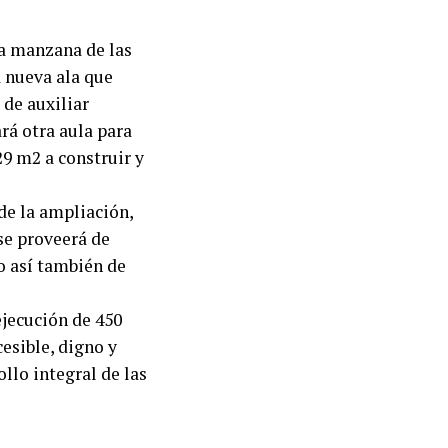
a manzana de las
a nueva ala que
 de auxiliar
rá otra aula para
29 m2 a construir y
de la ampliación,
 se proveerá de
o así también de
ejecución de 450
esible, digno y
llo integral de las