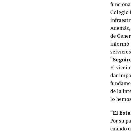
funcionar
Colegio 
infraestr
Además, 
de Genera
informó 
servicio
“Seguir
El vicei
dar impo
fundament
de la in
lo hemos
“El Esta
Por su pa
cuando u