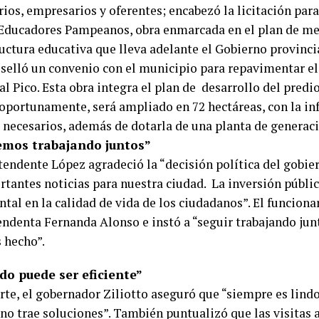
ios, empresarios y oferentes; encabezó la licitación para
Educadores Pampeanos, obra enmarcada en el plan de mej
uctura educativa que lleva adelante el Gobierno provinci
selló un convenio con el municipio para repavimentar el
l Pico. Esta obra integra el plan de desarrollo del predi
oportunamente, será ampliado en 72 hectáreas, con la inf
s necesarios, además de dotarla de una planta de generaci
emos trabajando juntos”
ntendente López agradeció la “decisión política del gobie
rtantes noticias para nuestra ciudad. La inversión públic
al en la calidad de vida de los ciudadanos”. El funciona
tendenta Fernanda Alonso e instó a “seguir trabajando ju
 hecho”.
do puede ser eficiente”
rte, el gobernador Ziliotto aseguró que “siempre es lindo
no trae soluciones”. También puntualizó que las visitas a