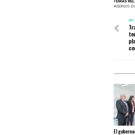
TEMAS REL
SERGIO Z
NO 
Tr
te
pl
co
El gobernad