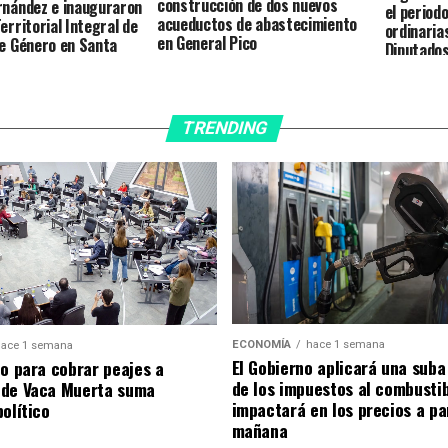
construcción de dos nuevos
rnández e inauguraron
el period
acueductos de abastecimiento
erritorial Integral de
ordinaria
en General Pico
de Género en Santa
Diputado
TRENDING
ECONOMÍA
hace 1 semana
ace 1 semana
El Gobierno aplicará una suba
to para cobrar peajes a
de los impuestos al combusti
 de Vaca Muerta suma
impactará en los precios a pa
olítico
mañana