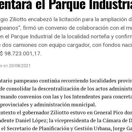
ntará el Parque Industri
io Ziliotto encabezó la licitación para la ampliación d
eanos”, firmó un convenio de colaboración con el mu
n el Parque Industrial de la localidad norteña y confi
 dos camiones con equipo cargador, con fondos nacion
 $ 98.723.001,17.
os
en
20/08/2021
tario pampeano continúa recorriendo localidades provin
de consolidar la descentralización de los actos administ
irmando convenios con las y los Intendentes para concret
 provinciales y administración municipal.
ontexto el gobernador Ziliotto estuvo en General Pico don
ndente Daniel López; la vicepresidenta de la Cámara de D
 el Secretario de Planificación y Gestión Urbana, Jorge 