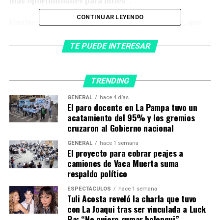
más oportunidades para miles”
.
CONTINUAR LEYENDO
Finalmente expresó:
“Queremos un país fuerte, que
crece al pulso de sus universidades y de nuestra
gente. ¡Por eso las defendemos!”
.
TE PUEDE INTERESAR
Aquí está su mensaje en X
TRENDING
#MARCHAFEDERALUNIVERS
GENERAL
hace 4 días
El paro docente en La Pampa tuvo un
ITARIA
acatamiento del 95% y los gremios
Siempre del lado de la
cruzaron al Gobierno nacional
universidad pública,
GENERAL
hace 1 semana
El proyecto para cobrar peajes a
gratuita y de calidad.
camiones de Vaca Muerta suma
Porque allí se forman
respaldo político
profesionales, se impulsa
ESPECTÁCULOS
hace 1 semana
Tuli Acosta reveló la charla que tuvo
la investigación, se
con La Joaqui tras ser vinculada a Luck
Ra: “No quiero sumar bolonqui”