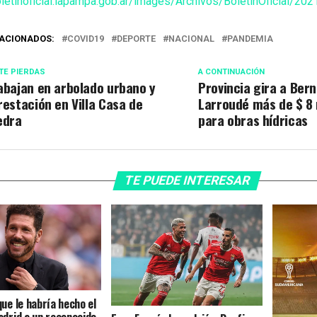
oletinoficial.lapampa.gob.ar/images/Archivos/BoletinOficial/20
ACIONADOS:
COVID19
DEPORTE
NACIONAL
PANDEMIA
TE PIERDAS
A CONTINUACIÓN
abajan en arbolado urbano y
Provincia gira a Ber
restación en Villa Casa de
Larroudé más de $ 8 
edra
para obras hídricas
TE PUEDE INTERESAR
que le habría hecho el
adrid a un reconocido