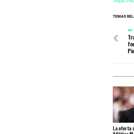
https://b
TEMAS REL
NO 
Tr
fo
Pi
La oferta 
Atlético M