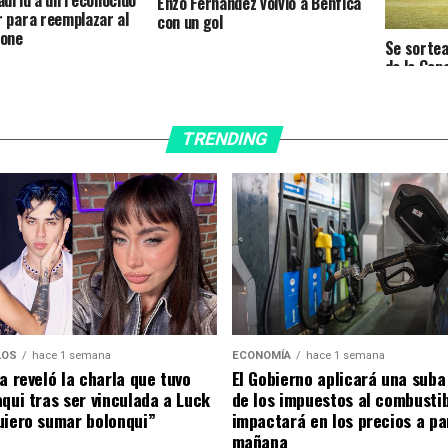
Enzo Fernández volvió a Benfica
 para reemplazar al
con un gol
eone
Se sortea
de la Cop
Sudameri
TRENDING
ECONOMÍA
hace 1 semana
LOS
hace 1 semana
El Gobierno aplicará una suba
a reveló la charla que tuvo
de los impuestos al combusti
aqui tras ser vinculada a Luck
impactará en los precios a pa
uiero sumar bolonqui”
mañana