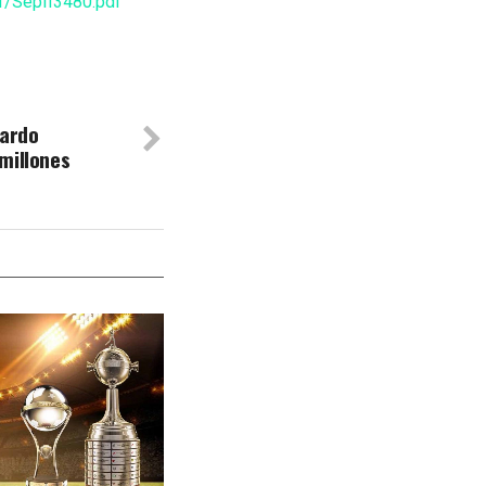
21/SepII3480.pdf
nardo
millones