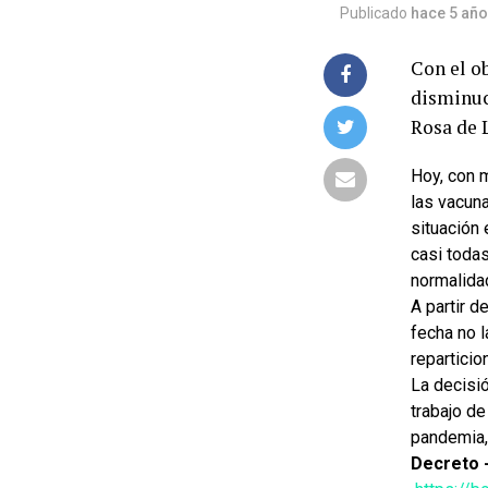
Publicado
hace 5 añ
Con el ob
disminuc
Rosa de 
Hoy, con 
las vacun
situación 
casi toda
normalida
A partir d
fecha no l
reparticio
La decisió
trabajo de
pandemia,
Decreto