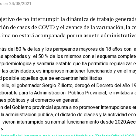
os
en
24/08/2021
jetivo de no interrumpir la dinámica de trabajo generada 
ión de casos de COVID y el avance de la vacunación, la c
Lima no estará acompañada por un asueto administrativo
más del 80 % de las y los pampeanos mayores de 18 años con 
as aprobadas y el 50 % de los mismos con el esquema complet
epidemiológica y sanitaria estable que ha permitido regularizar 
s las actividades, es imperioso mantener funcionando y en el may
d posible aquellas que se encuentran habilitadas.
e ello, el gobernador Sergio Ziliotto, derogó el Decreto del año 
aborable para la Administración Pública Provincial, e invitaba a a
nes públicas y al comercio en general.
n del Gobierno provincial apunta a no promover interrupciones e
 la administración pública, el dictado de clases y la actividad ec
 vieron interrumpido su normal funcionamiento desde 2020.
Acc
 ->