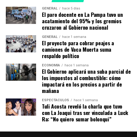
se encontraba la Provincia.
GENERAL
hace 5 días
TEMAS RELACIONADOS:
INVESTIGACIÓN HÍDRICA
El paro docente en La Pampa tuvo un
MUESTREO
SECRETARÍA DE RECURSOS HÍDRICOS
acatamiento del 95% y los gremios
cruzaron al Gobierno nacional
A CONTINUACIÓN
Se entregó el primer Bibliomóvil a la localidad de
GENERAL
hace 1 semana
Intendente Alvear
El proyecto para cobrar peajes a
camiones de Vaca Muerta suma
NO TE PIERDAS
respaldo político
APA: informan interrupciones de tránsito en Santa Rosa
ECONOMÍA
hace 1 semana
El Gobierno aplicará una suba parcial de
los impuestos al combustible: cómo
impactará en los precios a partir de
mañana
ESPECTÁCULOS
hace 1 semana
Tuli Acosta reveló la charla que tuvo
con La Joaqui tras ser vinculada a Luck
Ra: “No quiero sumar bolonqui”