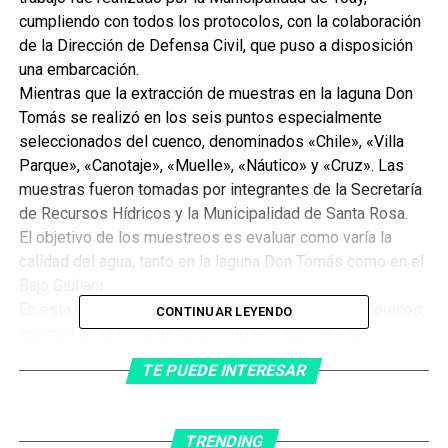
cumpliendo con todos los protocolos, con la colaboración
de la Dirección de Defensa Civil, que puso a disposición
una embarcación.
Mientras que la extracción de muestras en la laguna Don
Tomás se realizó en los seis puntos especialmente
seleccionados del cuenco, denominados «Chile», «Villa
Parque», «Canotaje», «Muelle», «Náutico» y «Cruz». Las
muestras fueron tomadas por integrantes de la Secretaría
de Recursos Hídricos y la Municipalidad de Santa Rosa.
El objetivo de los muestreos es evaluar como varía la
calidad del agua, tanto en la laguna Don Tomás como en el
Bajo Giuliani.
En esta campaña se determinarán niveles bacteriológicos,
CONTINUAR LEYENDO
además de la toma de parámetros de campo. Las
muestras fueron receptadas bajo los protocolos previstos
TE PUEDE INTERESAR
hasta su entrega final al laboratorio.
En el mes de mayo el muestreo no se llevó a cabo,
teniendo en cuenta la situación epidemiológica en la que
TRENDING