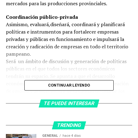
mercados para las producciones provinciales.
Coordinación público-privada
Asimismo, evaluará,diseñará, coordinará y planificará
políticas e instrumentos para fortalecer empresas
privadas y públicas en funcionamiento e impulsará la
creación y radicación de empresas en todo el territorio
pampeano.
Será un ámbito de discusión y generación de políticas
públicas en el que todos los sectores económicos
tendrán su espacio. Se apunta a que el desarrollo
económico provincial tenga su correlato en la creación
CONTINUAR LEYENDO
de empleo y al incremento de la calidad de vida de los
pampeanos.
TE PUEDE INTERESAR
Organigrama funcional
La Ley que creó la Agencia, prevé que el titular del Poder
TRENDING
Ejecutivo Provincial ocupe la Presidencia Honoraria del
organismo y la designación de un Director Ejecutivo,
GENERAL
hace 4 días