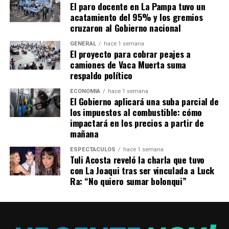
El paro docente en La Pampa tuvo un
cargo en el que fuera designado Sebastián Lastiri.
acatamiento del 95% y los gremios
Representarán al Poder Ejecutivo pampeano Sebastián
cruzaron al Gobierno nacional
Lastiri; el ministro de la Producción, Ricardo Moralejo;
el ministro de Conectividad y Modernización, Antonio
GENERAL
hace 1 semana
El proyecto para cobrar peajes a
Curciarello; el secretario de Energía y Minería, Matías
camiones de Vaca Muerta suma
Toso; y la secretaria de Turismo, Adriana Romero.
respaldo político
Restan designarse como representantes dos directores
por el Poder Legislativo y dos que representarán al
ECONOMÍA
hace 1 semana
El Gobierno aplicará una suba parcial de
Consejo Asesor, que integrarán todos los sectores
los impuestos al combustible: cómo
económicos, la UNLPam, y organismos públicos e
impactará en los precios a partir de
instituciones vinculadas al objeto de la Agencia.
mañana
El rol del BLP
ESPECTÁCULOS
hace 1 semana
Tuli Acosta reveló la charla que tuvo
La integración del Banco de La Pampa a la Agencia se
con La Joaqui tras ser vinculada a Luck
plasmó en el convenio firmado hoy entre el Gobernador
Ra: “No quiero sumar bolonqui”
y el presidente de la entidad crediticia.
El acuerdo prevé acciones de colaboración y
reciprocidad, cooperación técnica y aporte de recursos
en el marco de las competencias facultadas por la Carta