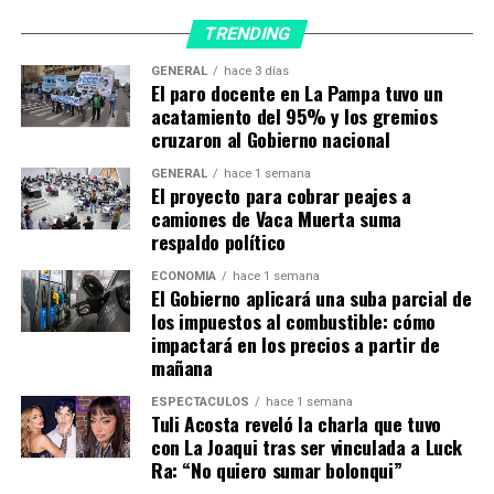
necesario para la matrícula proyectada. A su vez, se
TRENDING
remodelará y ampliará el área de cocina actual, a fin de
que la misma cubra la demanda prevista. Se remodelará
GENERAL
hace 3 días
la actual área de Dirección/Biblioteca, para convertirla
El paro docente en La Pampa tuvo un
acatamiento del 95% y los gremios
en sala de reuniones, depósito, secretaría y sanitario
cruzaron al Gobierno nacional
accesible.
GENERAL
hace 1 semana
Características de la construcción
El proyecto para cobrar peajes a
camiones de Vaca Muerta suma
La superficie cubierta a construir es de 458 m², la
respaldo político
superficie a refaccionar integralmente 346,90 m² y la
superficie a intervenir solo con pintura 90,80 m².
ECONOMÍA
hace 1 semana
El Gobierno aplicará una suba parcial de
Constructivamente se continuará con los lineamientos
los impuestos al combustible: cómo
de lo existente, muros de ladrillos huecos con revoques,
impactará en los precios a partir de
terminación de revestimiento plástico exterior y
mañana
cubierta de chapa inclinada previendo los desagües de
tales faldones a una canaleta oculta.
ESPECTÁCULOS
hace 1 semana
Tuli Acosta reveló la charla que tuvo
Las transiciones entre lo nuevo y lo existente se
con La Joaqui tras ser vinculada a Luck
realizará con losas de ladrillos huecos y viguetas
Ra: “No quiero sumar bolonqui”
pretensadas para circulación y salas. En el caso del salón