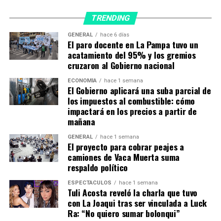
más trascendente está dentro del hospital, que es su
equipo, su gente, y eso nos enorgullece y hace más
TRENDING
aguerridos a la hora de peticionar, de trabajar, de
planificar, porque conocemos de este compromiso”.
GENERAL
hace 6 días
El paro docente en La Pampa tuvo un
Por su parte, el jefe comunal brindó la bienvenida y
acatamiento del 95% y los gremios
calificó el día como muy importante, al encontrar
cruzaron al Gobierno nacional
respuesta por parte del Gobierno provincial en las
ECONOMÍA
hace 1 semana
gestiones realizadas. “En el caso de esta obra, como en
El Gobierno aplicará una suba parcial de
tantas otras, por más que uno gestione si no está la
los impuestos al combustible: cómo
respuesta del otro lado es imposible. En este caso,
impactará en los precios a partir de
tenemos un hospital de muchos años, con muchos
mañana
problemas edilicios, entonces es más que bienvenida por
GENERAL
hace 1 semana
la expansión demográfica que tiene la localidad da partir
El proyecto para cobrar peajes a
de las empresas radicadas. Necesitamos tener una
camiones de Vaca Muerta suma
respaldo político
infraestructura hospitalaria en excelente estado, de
cualquier manera La Pampa es ejemplo en Salud, acá hay
ESPECTÁCULOS
hace 1 semana
un servicio excelente y esto es una prueba de ello,
Tuli Acosta reveló la charla que tuvo
con La Joaqui tras ser vinculada a Luck
cuando se prioriza la refacción, remodelación de
Ra: “No quiero sumar bolonqui”
hospitales, de edificios públicos, que son muy