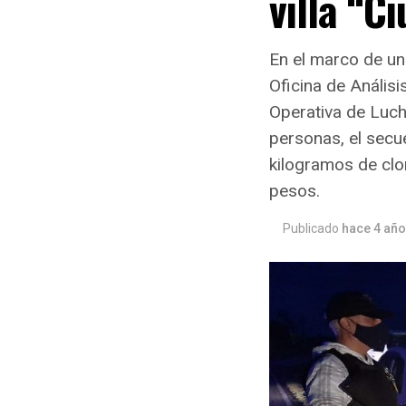
villa “C
En el marco de un
Oficina de Anális
Operativa de Luch
personas, el secu
kilogramos de clo
pesos.
Publicado
hace 4 añ