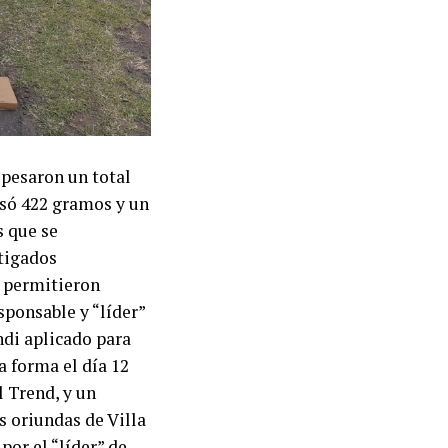
 pesaron un total
esó 422 gramos y un
s que se
tigados
e permitieron
esponsable y “líder”
ndi aplicado para
a forma el día 12
 Trend, y un
 oriundas de Villa
por el “líder” de