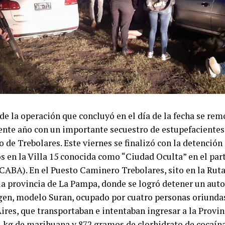
 de la operación que concluyó en el día de la fecha se rem
iente año con un importante secuestro de estupefacientes
 de Trebolares. Este viernes se finalizó con la detención
 en la Villa 15 conocida como “Ciudad Oculta” en el part
CABA). En el Puesto Caminero Trebolares, sito en la Ruta
la provincia de La Pampa, donde se logró detener un au
en, modelo Suran, ocupado por cuatro personas oriundas
ires, que transportaban e intentaban ingresar a la Provin
1 kg de marihuana y 872 gramos de clorhidrato de cocaína