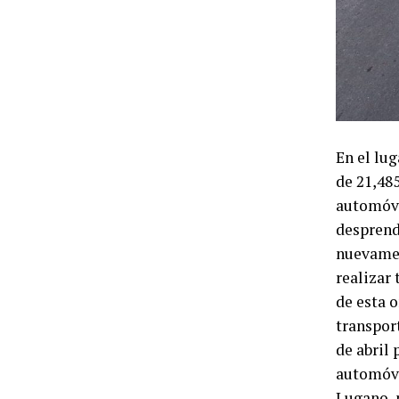
En el lu
de 21,48
automóvi
desprend
nuevamen
realizar 
de esta 
transpor
de abril
automóvi
Lugano, p