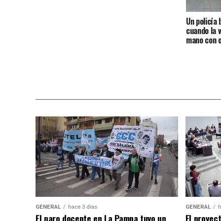
Un policía 
cuando la v
mano con 
GENERAL
hace 3 días
GENERAL
h
El paro docente en La Pampa tuvo un
El proyec