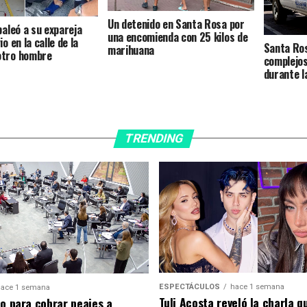
Un detenido en Santa Rosa por
baleó a su expareja
una encomienda con 25 kilos de
io en la calle de la
Santa Ro
marihuana
otro hombre
complejo
durante 
TRENDING
ESPECTÁCULOS
hace 1 semana
ace 1 semana
Tuli Acosta reveló la charla q
to para cobrar peajes a