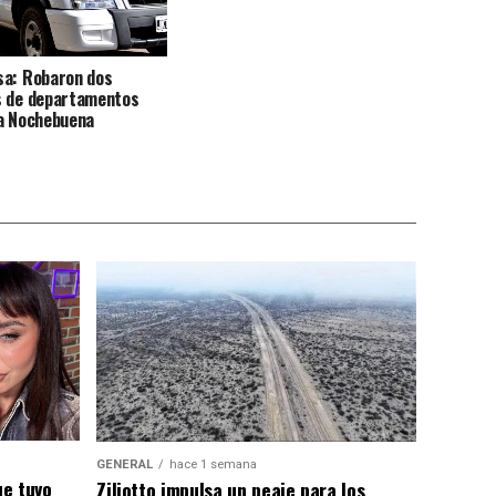
sa: Robaron dos
s de departamentos
la Nochebuena
GENERAL
hace 1 semana
ue tuvo
Ziliotto impulsa un peaje para los