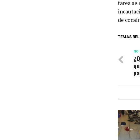
tarea se 
incautac
de cocaí
TEMAS REL
NO 
¿Q
qu
pa