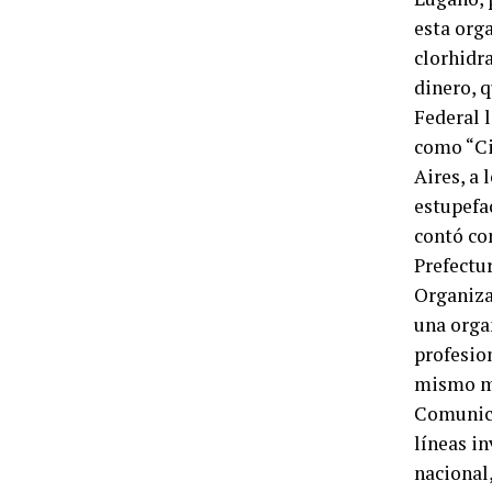
esta org
clorhidr
dinero, 
Federal l
como “Ci
Aires, a
estupefa
contó co
Prefectu
Organiza
una organ
profesion
mismo mag
Comunica
líneas i
nacional