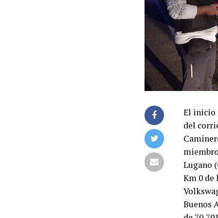
El inicio
del corr
Caminero
miembros
Lugano (
Km 0 de 
Volkswag
Buenos A
de 70,79