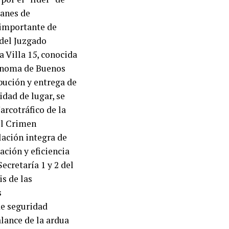
panes de
 importante de
 del Juzgado
la Villa 15, conocida
tónoma de Buenos
bución y entrega de
dad de lugar, se
rcotráfico de la
el Crimen
lación integra de
ación y eficiencia
ecretaría 1 y 2 del
is de las
s
de seguridad
lance de la ardua