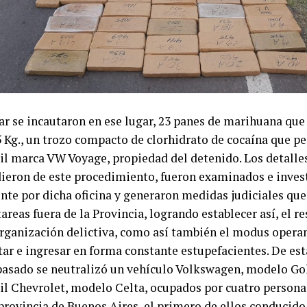
gar se incautaron en ese lugar, 23 panes de marihuana que
5 Kg., un trozo compacto de clorhidrato de cocaína que p
l marca VW Voyage, propiedad del detenido. Los detalle
ieron de este procedimiento, fueron examinados e inves
te por dicha oficina y generaron medidas judiciales qu
tareas fuera de la Provincia, logrando establecer así, el r
organización delictiva, como así también el modus opera
tar e ingresar en forma constante estupefacientes. De est
 pasado se neutralizó un vehículo Volkswagen, modelo Gol
l Chevrolet, modelo Celta, ocupados por cuatro personas
rovincia de Buenos Aires, el primero de ellos conducido 