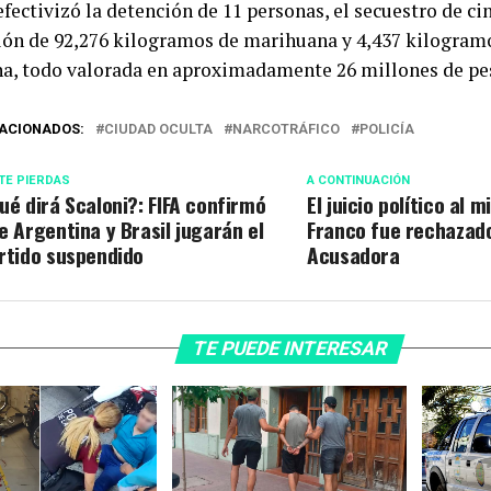
efectivizó la detención de 11 personas, el secuestro de ci
ión de 92,276 kilogramos de marihuana y 4,437 kilogramo
na, todo valorada en aproximadamente 26 millones de pe
ACIONADOS:
CIUDAD OCULTA
NARCOTRÁFICO
POLICÍA
TE PIERDAS
A CONTINUACIÓN
ué dirá Scaloni?: FIFA confirmó
El juicio político al m
e Argentina y Brasil jugarán el
Franco fue rechazado
rtido suspendido
Acusadora
TE PUEDE INTERESAR