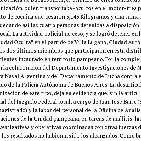
anización, quien transportaba -ocultos en el motor- tres 
ato de cocaína que pesaron 3,143 Kilogramos y una suma
quedando así las cuatro personas detenidas a disposición
ocal. La actividad policial no cesó, y se logró detener en 
udad Oculta” en el partido de Villa Lugano, Ciudad Au
 los dos últimos miembros que participaron en ésta distri
cientes incautado en territorio pampeano. Por la compleji
n la colaboración del Departamento Investigaciones de Na
ra Naval Argentina y del Departamento de Lucha contra 
do de la Policía Autónoma de Buenos Aires. La desarticu
ización de este tipo, deja en evidencia que, sin la articul
al del Juzgado Federal local, a cargo de Juan José Baric (S
istrado) y la labor del personal de la Oficina de Anális
ciones de la Unidad pampeana, en tareas de análisis, la
nvestigativas y operativas coordinadas con otras fuerzas 
, los resultados no hubieran sido los alcanzados. Como ba