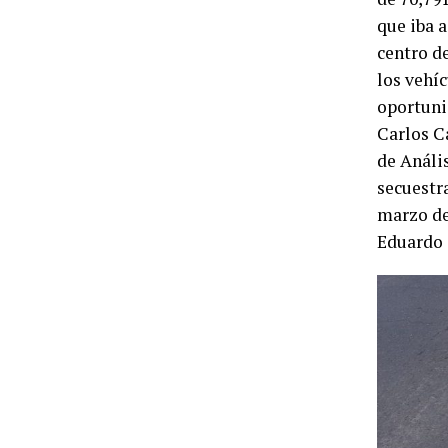
que iba a
centro de
los vehíc
oportuni
Carlos C
de Anális
secuestr
marzo de
Eduardo 