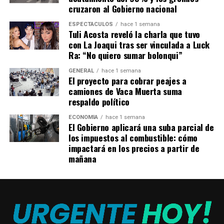
comunicaciones en todo el país. Solo trabajando
cruzaron al Gobierno nacional
mancomunadamente entre distintos sectores y en
ESPECTÁCULOS
hace 1 semana
búsqueda de consensos se avanza hacia un futuro con
Tuli Acosta reveló la charla que tuvo
oportunidades”, expresó el presidente del Ente, Claudio
con La Joaqui tras ser vinculada a Luck
Ambrosini.
Ra: “No quiero sumar bolonqui”
Por su parte, el pampeano y director del Enacom,
GENERAL
hace 1 semana
Alejandro Gigena, expresó que “es una satisfacción ver
El proyecto para cobrar peajes a
que podemos gestionar programas que directamente
camiones de Vaca Muerta suma
mejoran la calidad de vida de los pampeanos. Hoy que
respaldo político
haya servicio 4G en Pichi Huinca es una realidad, para el
ECONOMÍA
hace 1 semana
2023 prevemos mediante el mismo programa del
El Gobierno aplicará una suba parcial de
Enacom, financiaremos servicios para Ceballos,
los impuestos al combustible: cómo
impactará en los precios a partir de
Anchorena, Limay Mahuida, Loventuel y Speluzzi”.
mañana
El presidente de Empatel Andrés Zulueta, explicó que
«desde nuestra empresa estatal colaboramos con la
gestión de varios de los permisos necesarios ante
diferentes organismos y también en la provisión de
conectividad mediante fibra óptica a la torre que brinda
señal. Esto da muestra de la robustez y versatilidad que