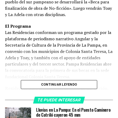
pueblo del sur pampeano se desarrollará la «Beca para
finalización de obra de No-ficción». Luego vendrán Toay
y La Adela con otras disciplinas.
El Programa
Las Residencias conforman un programa gestado por la
plataforma de periodismo narrativo Angular y la
Secretaría de Cultura de la Provincia de La Pampa, en
convenio con los municipios de Colonia Santa Teresa, La
Adela y Toay, y también con el apoyo de entidades
particulares y del tercer sector. Pampa Residencias abre
la convocatoria para la primera de sus becas en la sede
fundacional Colonia Santa Teresa.
CONTINUAR LEYENDO
Residencia para finalización de obra de no-ficción.
Esta beca tiene una duración de dos a tres) semanas y
TE PUEDE INTERESAR
podrá llevarse a cabo entre los meses de abril de 2022 y
junio de 2022. Periodistas, comunicadores sociales,
Lluvias en La Pampa: En el Puesto Caminero
documentalistas y escritores pueden postular en
de Catriló cayeron 45 mm