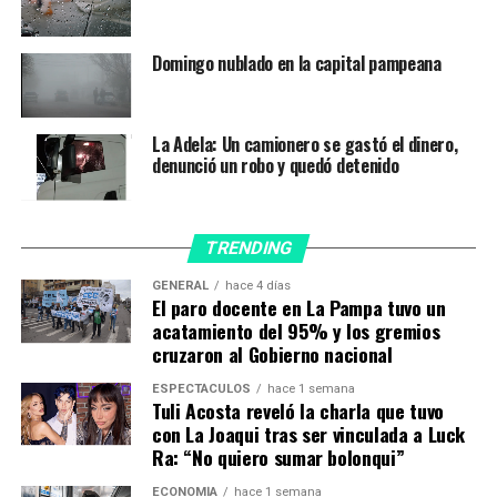
cualquiera de las convocatorias anuales que abre Pampa
Residencias.
Las solicitudes son evaluadas por un comité
Domingo nublado en la capital pampeana
especializado (que se dará a conocer en las aperturas de
las convocatorias y por los canales oficiales de
comunicación de Angular, la Secretaría de Cultura y los
La Adela: Un camionero se gastó el dinero,
denunció un robo y quedó detenido
municipios). Cada aplicación se juzgará por la calidad del
trabajo presentado.
Se recepcionarán solo proyectos en español y de
autores latinoamericanos con residencia en
TRENDING
Latinoamérica.
GENERAL
hace 4 días
El paro docente en La Pampa tuvo un
¿Por qué las Residencias?
acatamiento del 95% y los gremios
Este tipo de espacios permiten la aproximación a la
cruzaron al Gobierno nacional
escritura con una dedicación total y lejos de las
ESPECTÁCULOS
hace 1 semana
distracciones habituales. El entorno ofrece un marco de
Tuli Acosta reveló la charla que tuvo
soledad y silencio confortable, ideal para la
con La Joaqui tras ser vinculada a Luck
Ra: “No quiero sumar bolonqui”
concentración, lectura, redacción y edición de textos.
La intención es por un lado que Colonia Santa Teresa
ECONOMÍA
hace 1 semana