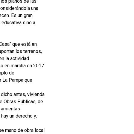
 los planos de las
 considerándola una
ecen. Es un gran
d educativa sino a
 Casa” que está en
aportan los terrenos,
en la actividad
uso en marcha en 2017
mplo de
de La Pampa que
 dicho antes, vivienda
de Obras Públicas, de
rramientas
 hay un derecho y,
pe mano de obra local