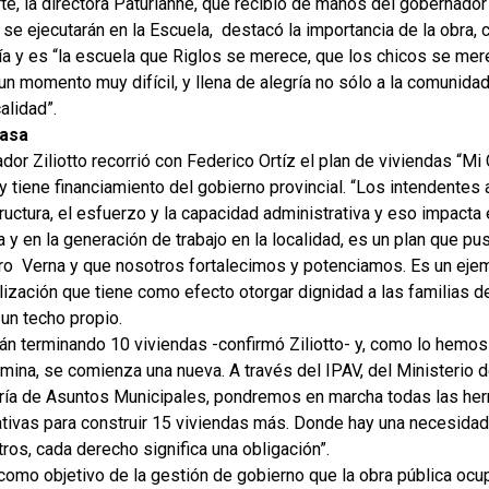
te, la directora Paturlanne, que recibió de manos del gobernador
se ejecutarán en la Escuela, destacó la importancia de la obra,
ía y es “la escuela que Riglos se merece, que los chicos se mer
un momento muy difícil, y llena de alegría no sólo a la comunida
calidad”.
Casa
dor Ziliotto recorrió con Federico Ortíz el plan de viviendas “Mi
y tiene financiamiento del gobierno provincial. “Los intendentes 
tructura, el esfuerzo y la capacidad administrativa y eso impacta 
y en la generación de trabajo en la localidad, es un plan que p
ero Verna y que nosotros fortalecimos y potenciamos. Es un eje
lización que tiene como efecto otorgar dignidad a las familias 
un techo propio.
án terminando 10 viviendas -confirmó Ziliotto- y, como lo hemos
mina, se comienza una nueva. A través del IPAV, del Ministerio 
aría de Asuntos Municipales, pondremos en marcha todas las he
ativas para construir 15 viviendas más. Donde hay una necesidad
ros, cada derecho significa una obligación”.
como objetivo de la gestión de gobierno que la obra pública ocu