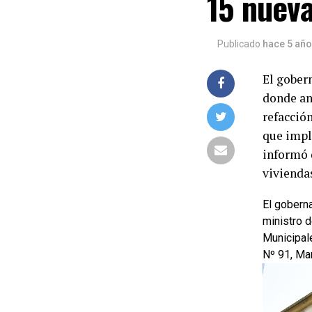
15 nueva
Publicado
hace 5 añ
El gober
donde an
refacción
que impl
informó 
vivienda
El goberna
ministro 
Municipale
Nº 91, Mar