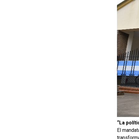
“La polí
El mandat
transform