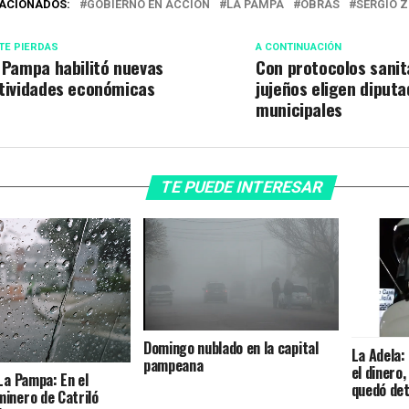
ACIONADOS:
GOBIERNO EN ACCIÓN
LA PAMPA
OBRAS
SERGIO Z
TE PIERDAS
A CONTINUACIÓN
 Pampa habilitó nuevas
Con protocolos sanita
tividades económicas
jujeños eligen diput
municipales
TE PUEDE INTERESAR
Domingo nublado en la capital
La Adela:
pampeana
el dinero
La Pampa: En el
quedó de
inero de Catriló