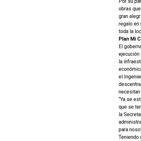
Por su par
obras que 
gran alegr
regalo en 
toda la lo
Plan Mi 
El goberna
ejecución 
la infraes
económica 
el Ingeni
descentra
necesitan 
“Ya se est
que se ter
la Secret
administr
para nosot
Teniendo 