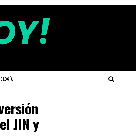
OLOGÍA
nversión
el JIN y