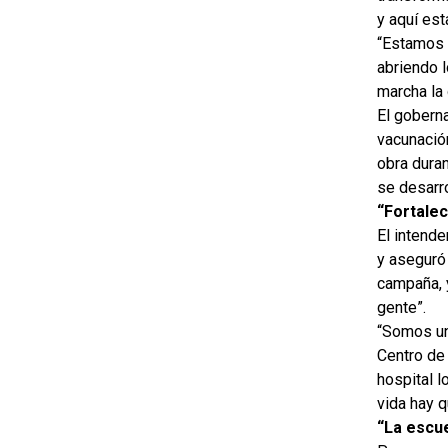
y aquí es
“Estamos -
abriendo l
marcha la 
El goberna
vacunación
obra duran
se desarro
“Fortalec
El intende
y aseguró
campaña, y
gente”.
“Somos un
Centro de 
hospital 
vida hay 
“La escu