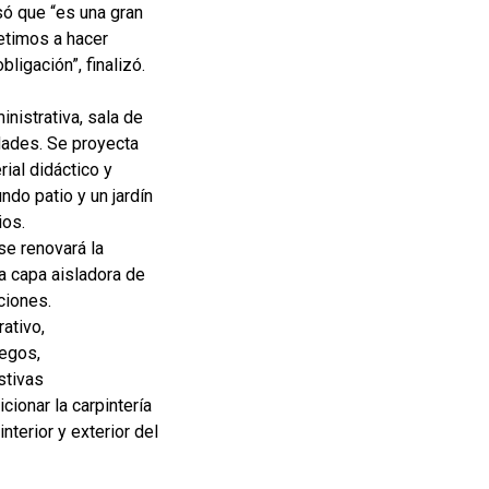
só que “es una gran
metimos a hacer
igación”, finalizó.
inistrativa, sala de
dades. Se proyecta
ial didáctico y
do patio y un jardín
ios.
se renovará la
la capa aisladora de
ciones.
rativo,
uegos,
stivas
cionar la carpintería
nterior y exterior del