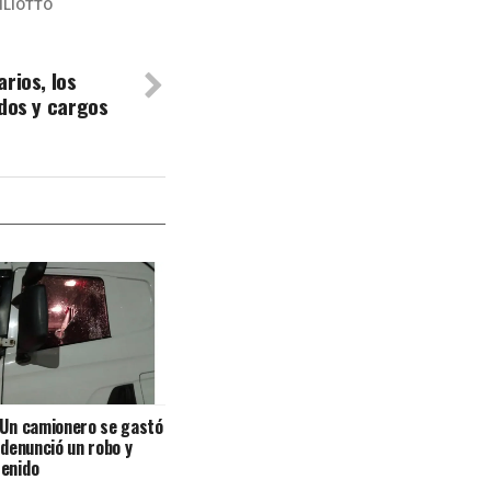
ILIOTTO
rios, los
ados y cargos
 Un camionero se gastó
, denunció un robo y
tenido