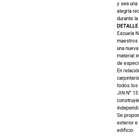
y sea una 
alegría re
durante la
DETALLE
Escuela N°
maestros 
una nueva 
material i
de especie
En relació
carpinterí
todos los 
JIN N° 13:
construyén
independi
Se propone
exterior e
edificio.