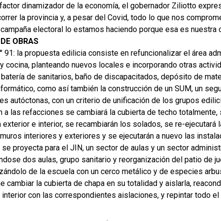
factor dinamizador de la economía, el gobernador Ziliotto expre
correr la provincia y, a pesar del Covid, todo lo que nos compro
 campaña electoral lo estamos haciendo porque esa es nuestra obl
 DE OBRAS
 91: la propuesta edilicia consiste en refuncionalizar el área adm
y cocina, planteando nuevos locales e incorporando otras activi
batería de sanitarios, baño de discapacitados, depósito de mater
nformático, como así también la construcción de un SUM, un segun
s autóctonas, con un criterio de unificación de los grupos edilic
n a las refacciones se cambiará la cubierta de techo totalmente, 
a exterior e interior, se recambiarán los solados, se re-ejecutará 
muros interiores y exteriores y se ejecutarán a nuevo las instala
 se proyecta para el JIN, un sector de aulas y un sector administ
dose dos aulas, grupo sanitario y reorganización del patio de j
zándolo de la escuela con un cerco metálico y de especies arbu
 cambiar la cubierta de chapa en su totalidad y aislarla, reacondi
 interior con las correspondientes aislaciones, y repintar todo el i