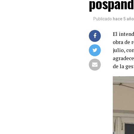
pospan
Publicado
hace 5 añ
El intend
obra de 
julio, co
agradece
de la ge