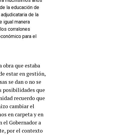
para muchísimos años
 de la educación de
adjudicataria de la
e igual manera
los corralones
 económico para el
a obra que estaba
e estar en gestión,
sas se dan o no se
s posibilidades que
unidad recuerdo que
hizo cambiar el
os en carpeta y en
on el Gobernador a
e, por el contexto