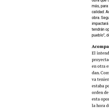
obra que 
más, para 
calidad. A
obra. Seg
impactará
tendrán o
pueblo”, d
Acompañ
El inten
proyecta
en otra 
dan. Como
va tenie
estaba p
orden de
esta opo
la hora 