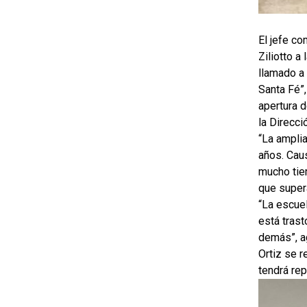
El jefe co
Ziliotto a
llamado a 
Santa Fé”,
apertura d
la Direcci
“La amplia
años. Cau
mucho tie
que super
“La escue
está trast
demás”, a
Ortiz se r
tendrá rep