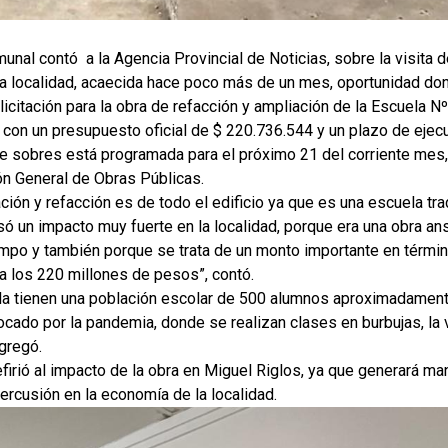
munal contó a la Agencia Provincial de Noticias, sobre la visita 
 la localidad, acaecida hace poco más de un mes, oportunidad do
licitación para la obra de refacción y ampliación de la Escuela N
 con un presupuesto oficial de $ 220.736.544 y un plazo de ejec
e sobres está programada para el próximo 21 del corriente mes, a
ón General de Obras Públicas.
ción y refacción es de todo el edificio ya que es una escuela tr
só un impacto muy fuerte en la localidad, porque era una obra a
mpo y también porque se trata de un monto importante en términ
a los 220 millones de pesos”, contó.
la tienen una población escolar de 500 alumnos aproximadament
ocado por la pandemia, donde se realizan clases en burbujas, la v
gregó.
efirió al impacto de la obra en Miguel Riglos, ya que generará ma
ercusión en la economía de la localidad.