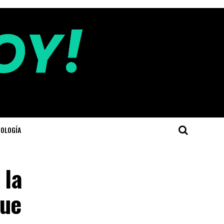
OLOGÍA
 la
gue