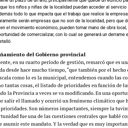
tiene un plazo de un año, principalmente que quede un edificio 
que los niños y niñas de la localidad puedan acceder al servicio
demás todo lo que impacta que el trabajo que realice la empresa 
uramente serán empresas que no son de la localidad, pero que d
 en el movimiento económico, pueden tomar mano de obra local, 
portunidad de comercializar, con lo cual se generará un derrame
etalló.
amiento del Gobierno provincial
dente, en su cuarto período de gestión, remarcó que es un
da desde hace mucho tiempo, “que también por el hecho d
escala como lo es la municipal, entendemos cuando las co
 tantas cosas, el listado de prioridades en función de la
ndo la Provincia a veces se va modificando. En una oport
or salir el llamado y ocurrió un fenómeno climático que 
 prioridades. Son números impactantes, siempre la tuvim
rtunidad fue una de las cuestiones centrales que hablé c
de asumir este mandato. Y la verdad que es muy important