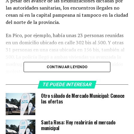
A pesar del avance de las flexibilizaciones dictadas por
las autoridades sanitarias, los encuentros ilegales no
cesan ni en la capital pampeana ni tampoco en la ciudad
del norte de la provincia.
En Pico, por ejemplo, había unas 23 personas reunidas
en un domicilio ubicado en calle 302 bis al 500. Y otras
31 personas en una casa ubicada en 156 bis, también al
500. La policía llegó a ambas viviendas ya avanzada la
madrugada a partir de llamados anónimos por «ruidos
CONTINUAR LEYENDO
molestos».
En Santa Rosa, también fuera del horario permitido,
TE PUEDE INTERESAR
había unas 24 personas reunidas en un domicilio de la
Otro sábado de Mercado Municipal: Conoce
calle Delfín Gallo al 1400 y otra con 38 personas en casa
las ofertas
de la calle Jujuy al 1.300.
«Hubo algunas reuniones más, pero no fueron
Santa Rosa: Hoy reabrirán el mercado
importantes en cuanto al número de asistentes», dijo la
municipal
fuente policial que habló con este diario.