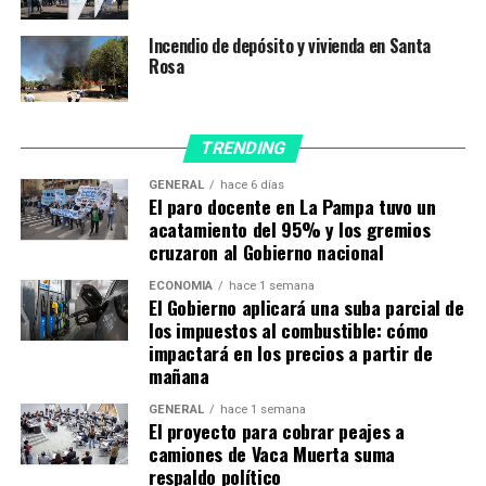
Incendio de depósito y vivienda en Santa
TEMAS RELACIONADOS:
FIESTA CLANDESTINA
Rosa
GENERAL PICO
SANTA ROSA
A CONTINUACIÓN
La Pampa suma dos nuevas áreas protegidas para
TRENDING
revalorizar sus humedales
GENERAL
hace 6 días
NO TE PIERDAS
El paro docente en La Pampa tuvo un
Llegaron 6400 dosis del laboratorio Sinopharm a La
acatamiento del 95% y los gremios
Pampa
cruzaron al Gobierno nacional
ECONOMÍA
hace 1 semana
El Gobierno aplicará una suba parcial de
los impuestos al combustible: cómo
impactará en los precios a partir de
mañana
GENERAL
hace 1 semana
El proyecto para cobrar peajes a
camiones de Vaca Muerta suma
respaldo político