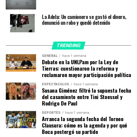
TEMAS RELACIONADOS:
COVID 19
DOSIS
LA PAMPA
La Adela: Un camionero se gastó el dinero,
VACUNAS
denunció un robo y quedó detenido
A CONTINUACIÓN
Médica con amplia trayectoria en diagnóstico por
imágenes se suma al hospital “Padre Buodo”
TRENDING
NO TE PIERDAS
Gestiones ante la CABB para fortalecer el desarrollo del
GENERAL
hace 1 semana
Debate en la UNLPam por la Ley de
básquet pampeano
Tierras: cuestionaron la reforma y
reclamaron mayor participación política
ESPECTÁCULOS
hace 1 semana
Susana Giménez filtró la supuesta fecha
del casamiento entre Tini Stoessel y
Rodrigo De Paul
DEPORTES
hace 1 semana
Arranca la segunda fecha del Torneo
Clausura: cómo es la agenda y por qué
Boca postergó su partido