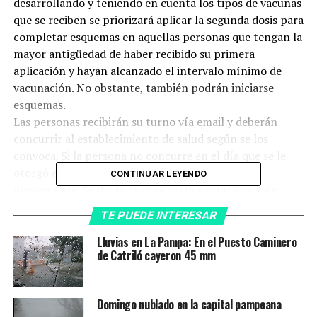
desarrollando y teniendo en cuenta los tipos de vacunas
que se reciben se priorizará aplicar la segunda dosis para
completar esquemas en aquellas personas que tengan la
mayor antigüedad de haber recibido su primera
aplicación y hayan alcanzado el intervalo mínimo de
vacunación. No obstante, también podrán iniciarse
esquemas.
Las personas recibirán su turno vía email y deberán
concurrir al establecimiento de salud según se los
convoca. Si la persona no concurre en el día que se le
otorgó el turno, deberá esperar que la citen
CONTINUAR LEYENDO
nuevamente. Se darán turnos hasta agotar stock de
dosis y se retomará el plan de vacunación según
TE PUEDE INTERESAR
disponibilidad de vacunas.
Lluvias en La Pampa: En el Puesto Caminero
Se recomienda a la población:
de Catriló cayeron 45 mm
a) No perder la oportunidad de vacunación.
b) Continuar, aún estando vacunado, con las
Domingo nublado en la capital pampeana
medidas de prevención de contagios.