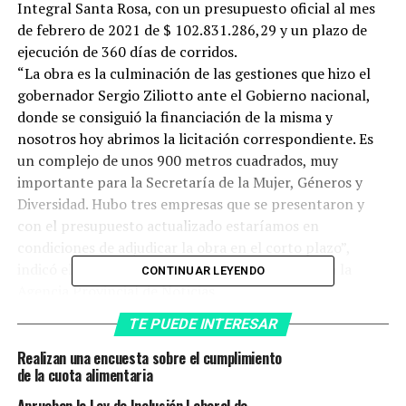
Integral Santa Rosa, con un presupuesto oficial al mes
de febrero de 2021 de $ 102.831.286,29 y un plazo de
ejecución de 360 días de corridos.
“La obra es la culminación de las gestiones que hizo el
gobernador Sergio Ziliotto ante el Gobierno nacional,
donde se consiguió la financiación de la misma y
nosotros hoy abrimos la licitación correspondiente. Es
un complejo de unos 900 metros cuadrados, muy
importante para la Secretaría de la Mujer, Géneros y
Diversidad. Hubo tres empresas que se presentaron y
con el presupuesto actualizado estaríamos en
condiciones de adjudicar la obra en el corto plazo”,
indicó el ministro de Obras y Servicios Públicos a la
CONTINUAR LEYENDO
Agencia Provincial de Noticias.
“Quiero agradecer al ministro, al subsecretario de Obras
TE PUEDE INTERESAR
Públicas por el apoyo que tuvimos, se consiguieron los
fondos de Nación y para nosotras es una obra muy
Realizan una encuesta sobre el cumplimiento
de la cuota alimentaria
necesaria. Vamos a tener un albergue de medio camino
para las situaciones de violencia urgente y ahora vamos