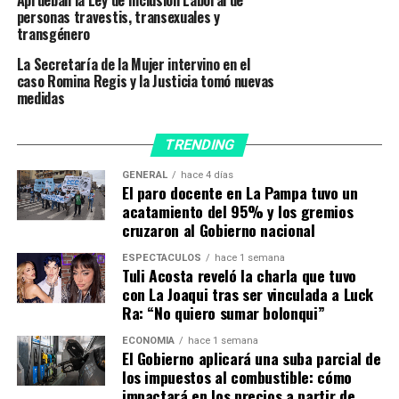
Aprueban la Ley de Inclusión Laboral de
a poder dar todo un abordaje integral a esta temática”,
personas travestis, transexuales y
transgénero
destacó Liliana Robledo.
Hubo tres oferentes para la obra: José Luis Fernández,
La Secretaría de la Mujer intervino en el
que cotizó la suma de $133.578.708,16: la empresa BK
caso Romina Regis y la Justicia tomó nuevas
medidas
Construcciones $ 159.890.433,91 e Innokonst $
145.126.586,28.
TRENDING
TEMAS RELACIONADOS:
GÉNEROS Y DIVERSIDAD
GENERAL
hace 4 días
NUEVO CENTRO TERRITORIAL
OBRAS Y SERVICIOS PÚBLICOS
El paro docente en La Pampa tuvo un
SECRETARÍA DE LA MUJER
acatamiento del 95% y los gremios
cruzaron al Gobierno nacional
A CONTINUACIÓN
Obras y festejos en vísperas de un nuevo aniversario de
ESPECTÁCULOS
hace 1 semana
Trenel
Tuli Acosta reveló la charla que tuvo
con La Joaqui tras ser vinculada a Luck
NO TE PIERDAS
Ra: “No quiero sumar bolonqui”
Filmus anunció recursos permanentes para ciencia y
tecnología y 12 ingresos especiales al CONICET
ECONOMÍA
hace 1 semana
El Gobierno aplicará una suba parcial de
los impuestos al combustible: cómo
impactará en los precios a partir de