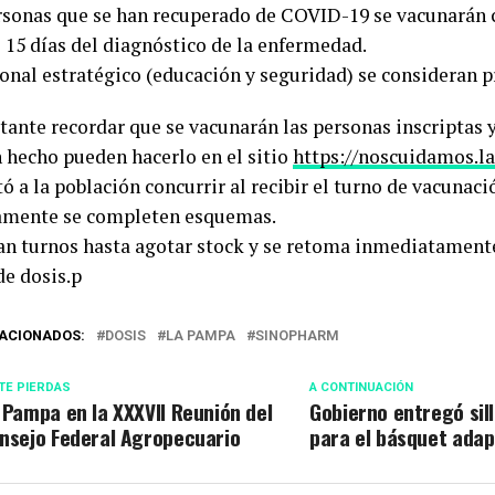
ersonas que se han recuperado de COVID-19 se vacunarán 
s 15 días del diagnóstico de la enfermedad.
sonal estratégico (educación y seguridad) se consideran pr
tante recordar que se vacunarán las personas inscriptas 
n hecho pueden hacerlo en el sitio
https://noscuidamos.l
tó a la población concurrir al recibir el turno de vacunac
amente se completen esquemas.
an turnos hasta agotar stock y se retoma inmediatamente
e dosis.p
ACIONADOS:
DOSIS
LA PAMPA
SINOPHARM
TE PIERDAS
A CONTINUACIÓN
 Pampa en la XXXVII Reunión del
Gobierno entregó sil
nsejo Federal Agropecuario
para el básquet ada