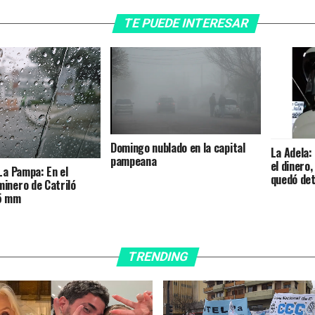
TE PUEDE INTERESAR
Domingo nublado en la capital
La Adela:
pampeana
el dinero
La Pampa: En el
quedó de
inero de Catriló
5 mm
TRENDING