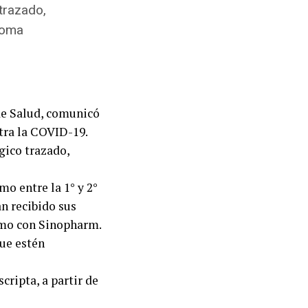
trazado,
toma
 de Salud, comunicó
tra la COVID-19.
gico trazado,
mo entre la 1° y 2°
n recibido sus
omo con Sinopharm.
que estén
cripta, a partir de