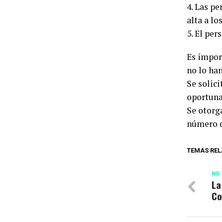
4. Las p
alta a lo
5. El per
Es impor
no lo ha
Se solici
oportun
Se otorg
número d
TEMAS REL
NO 
La
Co