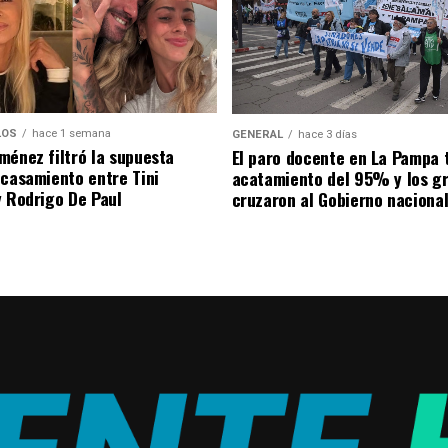
LOS
hace 1 semana
GENERAL
hace 3 días
ménez filtró la supuesta
El paro docente en La Pampa 
 casamiento entre Tini
acatamiento del 95% y los g
y Rodrigo De Paul
cruzaron al Gobierno naciona