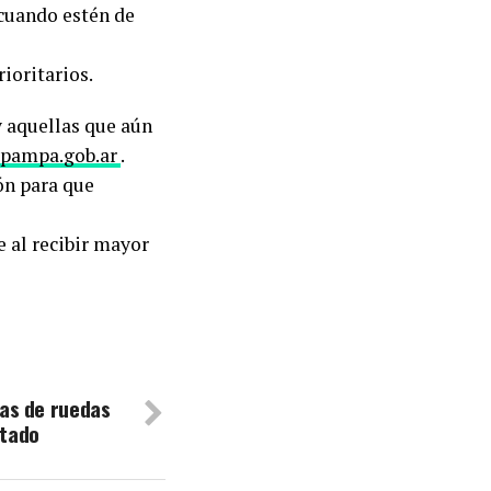
cuando estén de
ioritarios.
y aquellas que aún
apampa.gob.ar
.
ión para que
 al recibir mayor
las de ruedas
ptado