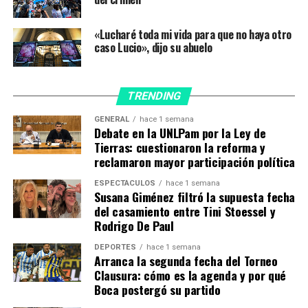
con la imputada, cómo conoció a Páez y a Lucio, cómo
era la relación entre las acusadas, qué sabía del padre de
«Lucharé toda mi vida para que no haya otro
caso Lucio», dijo su abuelo
la víctima, etc.
A continuación se oyeron a otras dos compañeras.
Ambas ofrecieron detalles de diálogos que mantuvieron
TRENDING
con Espósito Valenti acerca de cuestiones
GENERAL
hace 1 semana
personalísimas.
Debate en la UNLPam por la Ley de
Tierras: cuestionaron la reforma y
Los últimos dos testigos fueron un encargado de
reclamaron mayor participación política
seguridad del hotel y otra camarera. El hombre, que
ESPECTÁCULOS
hace 1 semana
recibió a Páez cuando llegó en moto al hotel a buscar a
Susana Giménez filtró la supuesta fecha
Espósito Valenti, precisó qué le dijo la acusada en ese
del casamiento entre Tini Stoessel y
Rodrigo De Paul
momento y porqué había ido a buscar a su pareja. Luego
la mujer comentó qué le expresó Espósito Valenti sobre
DEPORTES
hace 1 semana
Lucio durante una charla.
Arranca la segunda fecha del Torneo
Clausura: cómo es la agenda y por qué
Boca postergó su partido
a tercera semana de juicio concluirá mañana, desde las
8, con otra ronda de testigos.