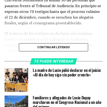
pasaron frente al Tribunal de Audiencia. En principio se
esperan otros 70 testigos hasta que el proceso culmine
el 22 de diciembre, cuando se escuchen los alegatos
finales, según el cronograma preestablecido.
El primero de los testigos en declarar esta mañana
frente a la presidenta del Tribunal de Audiencia,
Alejandra Ongaro, y los jueces Daniel Sáez Zamora y
CONTINUAR LEYENDO
Andrés Olié, fue un empleado jerárquico del hotel
Mercure, quien detalló los horarios de ingreso y egreso
TE PUEDE INTERESAR
de Espósito Valenti aquella noche, ya que ella trabajaba
allí como camarera desde hacía algo más de tres meses.
La madre de Lucio pidió declarar en el juicio:
«Al día de hoy sigo sin poder creerlo»
Después llegó la declaración más extensa de la jornada.
Fue la de una compañera con la que la acusada tenía
una relación extralaboral ya que compartían otras
actividades y hasta se visitaban en sus domicilios. Todas
Familiares y allegados de Lucio Dupuy
las partes le hicieron preguntas –comenzando por la
marcharon en el Congreso Nacional a un año
del crimen
fiscalía– sobre qué temas personales e íntimos hablaba