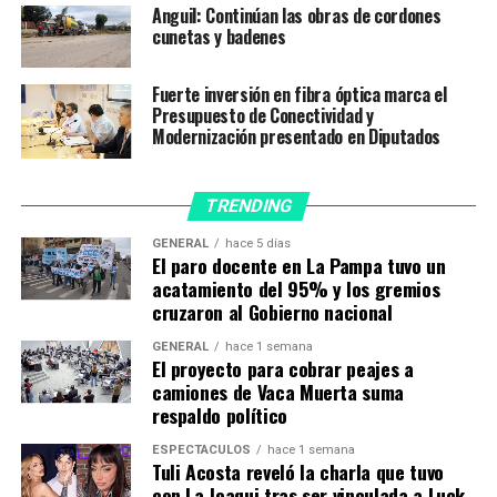
Anguil: Continúan las obras de cordones
conectados a las camas de terapia, son 14 camas, más
cunetas y badenes
otras cuatro (4) que ampliamos hace un tiempo atrás. Se
incorporaron nueve (9) camas al servicio de internación
Fuerte inversión en fibra óptica marca el
de Clínica Quirúrgica, a fin de equipar mejor las salas de
Presupuesto de Conectividad y
internaciones. Son de alta tecnología, con
Modernización presentado en Diputados
levantamiento manual y para cuidados críticos, poseen
sus respectivos colchones y almohadas, pies para sueros
y vinieron a reemplazar elementos que tenían muchos
TRENDING
años de uso en el sector. También se adquirió un carro
GENERAL
hace 5 días
de paro, intensificando de este modo la complejidad
El paro docente en La Pampa tuvo un
técnica de todo el sistema”, continuó.
acatamiento del 95% y los gremios
cruzaron al Gobierno nacional
“Además, recibimos un equipo de ósmosis inversa nuevo,
lo que permite ampliar y mejorar el módulo de atención
GENERAL
hace 1 semana
de pacientes en diálisis no solo del Centeno sino de toda
El proyecto para cobrar peajes a
camiones de Vaca Muerta suma
la región”, agregó.
respaldo político
A partir del desafío de la COVID-19, al tratarse de una
patología nueva y con un comportamiento diferente, el
ESPECTÁCULOS
hace 1 semana
Tuli Acosta reveló la charla que tuvo
médico se refirió a los largos períodos de internación de
con La Joaqui tras ser vinculada a Luck