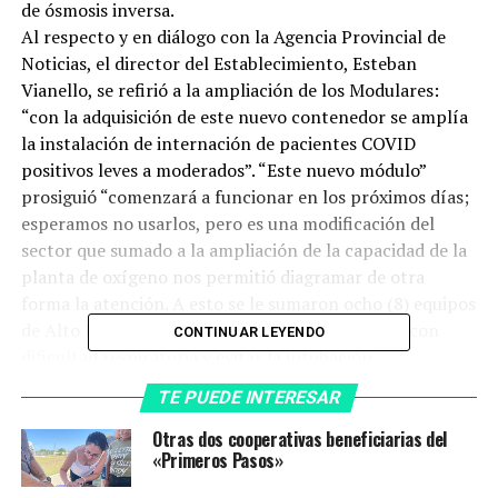
de ósmosis inversa.
Al respecto y en diálogo con la Agencia Provincial de
Noticias, el director del Establecimiento, Esteban
Vianello, se refirió a la ampliación de los Modulares:
“con la adquisición de este nuevo contenedor se amplía
la instalación de internación de pacientes COVID
positivos leves a moderados”. “Este nuevo módulo”
prosiguió “comenzará a funcionar en los próximos días;
esperamos no usarlos, pero es una modificación del
sector que sumado a la ampliación de la capacidad de la
planta de oxígeno nos permitió diagramar de otra
forma la atención. A esto se le sumaron ocho (8) equipos
de Alto Flujo más que se utilizan para pacientes con
CONTINUAR LEYENDO
dificultad respiratoria y evitar la intubación
endotraqueal del paciente”. Además, hizo referencia a la
TE PUEDE INTERESAR
compra de equipos de Bipap “lo que conocemos como
ventilación no invasiva, que nos ayuda a recuperar
Otras dos cooperativas beneficiarias del
«Primeros Pasos»
pacientes sin necesidad de conectarlos a un respirador”.
“Independientemente tenemos los respiradores