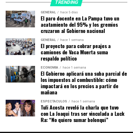
TRENDING
Policía, Daniel Guinchinau; el subsecretario de
Seguridad Ciudadana, Héctor Iervasi; el subsecretario de
GENERAL
hace 5 días
El paro docente en La Pampa tuvo un
Lucha contra el Narcotráfico, Fernando Funes; el
acatamiento del 95% y los gremios
presidente de Superior Tribunal de Justicia, Hugo Oscar
cruzaron al Gobierno nacional
Diaz; el jefe del Destacamento Móvil 4 de Gendarmería
Nacional Argentina, Pablo Gerardo Prado; demás
GENERAL
hace 1 semana
El proyecto para cobrar peajes a
funcionarios provinciales, autoridades policiales,
camiones de Vaca Muerta suma
docentes e invitados especiales.
respaldo político
En relación a la finalización de los cursos de
ECONOMÍA
hace 1 semana
El Gobierno aplicará una suba parcial de
Organización y Método (Estado Mayor) para Comisarios,
los impuestos al combustible: cómo
de Capacitación para Oficiales Principales, de
impactará en los precios a partir de
Perfeccionamiento de Oficiales Subinspectores, de
mañana
Formación para Oficiales Ayudantes y de
ESPECTÁCULOS
hace 1 semana
Perfeccionamiento para Cabos Primeros, de
Tuli Acosta reveló la charla que tuvo
Capacitación para Agentes Aspirantes a Cabo y de
con La Joaqui tras ser vinculada a Luck
Formación para Agentes, se entregaron distinciones y
Ra: “No quiero sumar bolonqui”
atributos a los mejores promedios de los Cursos de
Personal Superior y Subalterno.