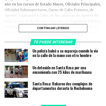
año en los cursos de Estado Mayor, Oficiales Principales,
Oficiales Subinspectores, Curso de Cabo Primero, de
Agente, Aspirante a Cabo, en las carreras de Agente de
Policía y en la de Técnico Superior en Seguridad Pública
y Ciudadana. Sumado a ello los múltiples cursos que se
CONTINUAR LEYENDO
dictaron a través de la Escuela de Especialidades y en
conjunto con el Ministerio de Seguridad».
TE PUEDE INTERESAR
«En esta fecha tan importante donde se conmemora el
Un policía baleó a su expareja cuando la vio
Día Internacional de la Eliminación de la violencia
en la calle de la mano con otro hombre
contra las Mujeres debo destacar que desde el Instituto
se aborda la temática instituyéndose espacios
Un detenido en Santa Rosa por una
curriculares de capacitación y perfeccionamiento, a los
encomienda con 25 kilos de marihuana
cuales anualmente asisten las y los empleados policiales
en coordinación con diferentes áreas de Gobierno»,
Santa Rosa: Robaron dos complejos de
departamentos durante la Nochebuena
finalizó.
El acto se desarrolló en horas de la mañana en Plaza de
Armas del ISP donde estuvieron presentes el jefe de