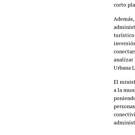
corto pl
Además, 
administ
turístico
inversión
conectar
analizar 
Urbana L
El minis
a la muni
poniendo
personas
conectiv
administ