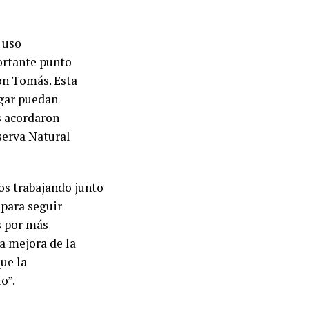
 uso
portante punto
Don Tomás. Esta
ugar puedan
s acordaron
serva Natural
os trabajando junto
 para seguir
s por más
a mejora de la
ue la
o”.