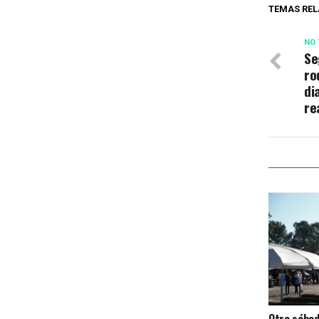
TEMAS REL
NO 
Se
ro
di
re
Otro sába