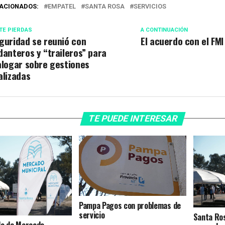
ACIONADOS:
EMPATEL
SANTA ROSA
SERVICIOS
TE PIERDAS
A CONTINUACIÓN
guridad se reunió con
El acuerdo con el FMI
danteros y “traileros” para
alogar sobre gestiones
alizadas
TE PUEDE INTERESAR
Pampa Pagos con problemas de
servicio
Santa Ros
do de Mercado