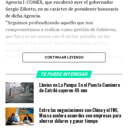
Agencia I-COMEX, que encabezó ayer el gobernador
Sergio Ziliotto, en su carácter de presidente honorario
de dicha Agencia.
“Seguimos profundizando aquello que nos
comprometimos a realizar como gestión de Gobierno,
que fue y es ser socios con el sector privado, en las
buenas y en las malas”, dijo el gobernador ante los
miembros del Consejo Asesor de I-Comex.
Y remarcó que “tenemos muy claro, desde lo conceptual
CONTINUAR LEYENDO
y desde lo ideológico, que el motor del crecimiento de La
Pampa es el sector privado, pero que necesita el auxilio
TE PUEDE INTERESAR
del sector público, para llevar adelante su crecimiento y
desarrollar una economía en el marco de la inclusión,
Lluvias en La Pampa: En el Puesto Caminero
de Catriló cayeron 45 mm
con generación de trabajo genuino. Es necesario que el
Estado intervenga porque, en muchos casos, la escala
del mercado no permite que cada sector se desarrolle”.
Entre las negociaciones con China y el FMI,
Del encuentro, que se llevó a cabo el lunes por la tarde
Massa acelera acuerdos con empresas para
en el salón de usos múltiples de la Dirección Provincial
ahorrar dólares y ganar tiempo
de Vialidad, participaron: el director ejecutivo de