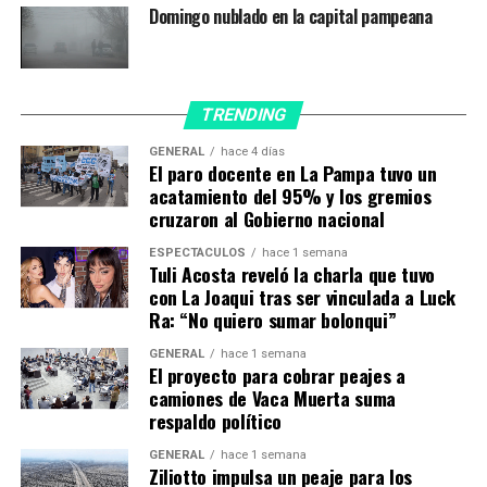
Domingo nublado en la capital pampeana
Agencia I-COMEX, Sebastián Lastiri; el ministro de
Conectividad y Modernización, Antonio Curciarello; el
ministro de Gobierno, Justicia y Derechos Humanos,
Ariel Rauschenberger; el ministro de Hacienda y
TRENDING
Finanzas, Ernesto Franco; la ministra de la Producción,
Fernanda González; el secretario de Trabajo y
GENERAL
hace 4 días
El paro docente en La Pampa tuvo un
Promoción del Empleo, Marcelo Pedehontaá; la
acatamiento del 95% y los gremios
secretaria de Turismo, Adriana Romero; el secretario de
cruzaron al Gobierno nacional
Energía y Minería, Matías Toso; el presidente del Banco
de La Pampa, Alexis Iviglia; los diputados provinciales:
ESPECTÁCULOS
hace 1 semana
Tuli Acosta reveló la charla que tuvo
Francisco Torroba y Ariel Rojas; Sergio Pereda del
con La Joaqui tras ser vinculada a Luck
Fondo de Garantías Pampeanas; José Andrés Zulueta de
Ra: “No quiero sumar bolonqui”
Empatel SAPEM y un nutrido grupo de representantes
de las cámaras, asociaciones, colegios y consejos
GENERAL
hace 1 semana
El proyecto para cobrar peajes a
profesionales.
camiones de Vaca Muerta suma
respaldo político
ExpoPyME’s 2023
Pablo Nicoló Cavalaro, coordinador de ExpoPyMe’s del
GENERAL
hace 1 semana
Ziliotto impulsa un peaje para los
Ministerio de la Producción, anunció que entre el 14 y el