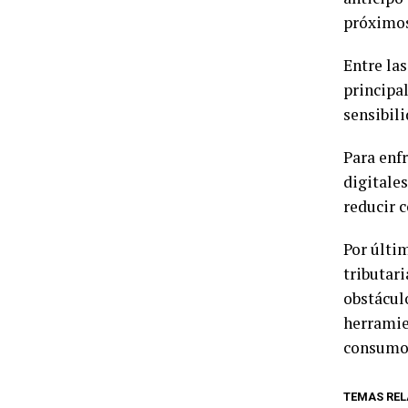
próximo
Entre las
principa
sensibil
Para enf
digitale
reducir c
Por últi
tributari
obstácul
herramie
consumo
TEMAS REL