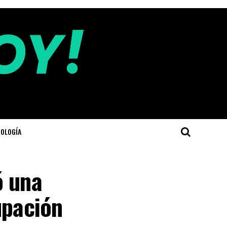
OLOGÍA
ó una
upación