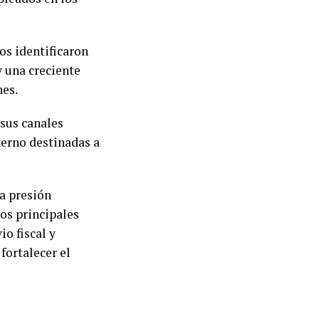
ios identificaron
y una creciente
nes.
sus canales
terno destinadas a
a presión
los principales
o fiscal y
fortalecer el