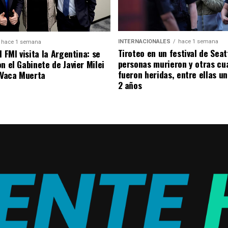
INTERNACIONALES
hace 1 semana
hace 1 semana
Tiroteo en un festival de Seat
l FMI visita la Argentina: se
personas murieron y otras cu
n el Gabinete de Javier Milei
fueron heridas, entre ellas u
á Vaca Muerta
2 años