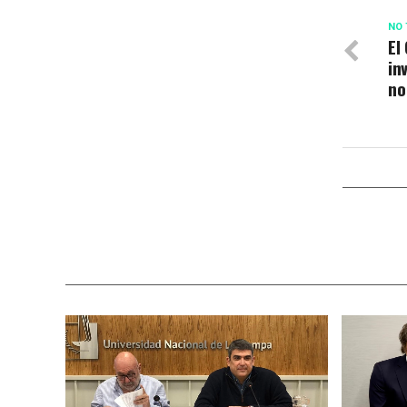
NO 
El
in
no