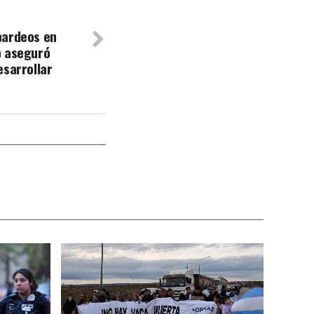
bardeos en
p aseguró
esarrollar