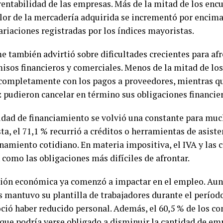
 rentabilidad de las empresas. Más de la mitad de los enc
alor de la mercadería adquirida se incrementó por encima 
ariaciones registradas por los índices mayoristas.
e también advirtió sobre dificultades crecientes para af
sos financieros y comerciales. Menos de la mitad de los
completamente con los pagos a proveedores, mientras qu
z pudieron cancelar en término sus obligaciones financier
idad de financiamiento se volvió una constante para muc
ta, el 71,1 % recurrió a créditos o herramientas de asist
namiento cotidiano. En materia impositiva, el IVA y las c
 como las obligaciones más difíciles de afrontar.
ción económica ya comenzó a impactar en el empleo. Aun
 mantuvo su plantilla de trabajadores durante el período
ció haber reducido personal. Además, el 60,5 % de los c
 que podría verse obligado a disminuir la cantidad de em