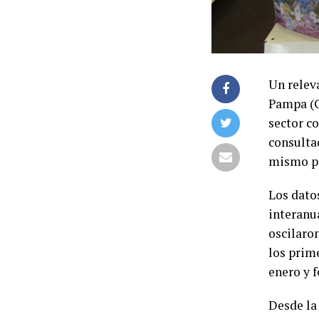
Un relev
Pampa (C
sector co
consulta
mismo pe
Los dato
interanu
oscilaron
los prim
enero y f
Desde la