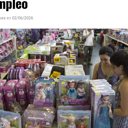
empleo
ses
en
02/06/2026