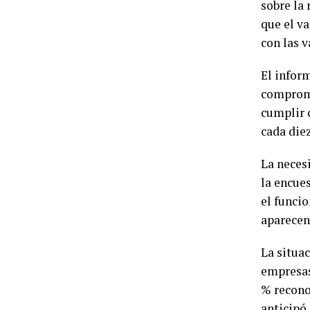
sobre la
que el v
con las v
El inform
compromi
cumplir 
cada die
La neces
la encues
el funcio
aparecen
La situa
empresas
% recono
anticipó