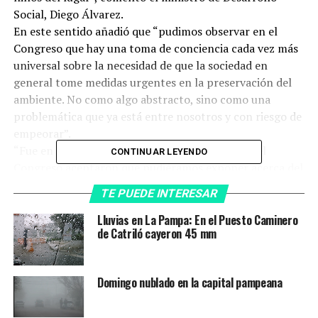
Social, Diego Álvarez.
En este sentido añadió que “pudimos observar en el
Congreso que hay una toma de conciencia cada vez más
universal sobre la necesidad de que la sociedad en
general tome medidas urgentes en la preservación del
ambiente. No como algo abstracto, sino como una
problemática que ya está entre nosotros y con riesgo de
empeorar”.
“Fue en este marco que desde la organización del
CONTINUAR LEYENDO
Congreso aceptaron que pudiéramos exponer acerca del
ecocidio que sufre nuestra Provincia, particularmente el
TE PUEDE INTERESAR
oeste pampeano”, comentó. La presentación fue en
forma conjunta entre el Gobierno, la Defensoría de
Lluvias en La Pampa: En el Puesto Caminero
de Catriló cayeron 45 mm
Niñas, Niños y Adolescentes de La Pampa, además de las
y los jóvenes del Consejo Provincial de Niñez y
Adolescencia que estuvieron presentes.El video fue
Domingo nublado en la capital pampeana
seguido con atención por un numeroso auditorio, entre
quiénes se encontraba presente el secretario nacional