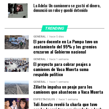
de Niñez, Adolescencia y Familia del Ministerio de
La Adela: Un camionero se gastó el dinero,
Desarrollo Social, Gabriel Lerner, y la presidenta del
denunció un robo y quedó detenido
Congreso, Amelia López.
TRENDING
GENERAL
hace 5 días
El paro docente en La Pampa tuvo un
acatamiento del 95% y los gremios
cruzaron al Gobierno nacional
GENERAL
hace 1 semana
El proyecto para cobrar peajes a
camiones de Vaca Muerta suma
respaldo político
GENERAL
hace 1 semana
Ziliotto impulsa un peaje para los
camiones que abastecen a Vaca Muerta
ESPECTÁCULOS
hace 1 semana
Tuli Acosta reveló la charla que tuvo