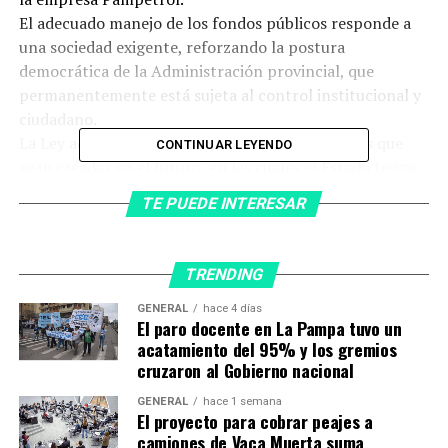
El adecuado manejo de los fondos públicos responde a
una sociedad exigente, reforzando la postura
democrática de la Administración provincial, que
permanentemente está sujeta al control institucional y
ciudadano.
La Ley además prevé que las empresas y agencias que
CONTINUAR LEYENDO
sean creadas en el futuro, en las cuales el Estado tenga
participación mayoritaria, se encuentren alcanzadas
TE PUEDE INTERESAR
también por este tipo de control.
TEMAS RELACIONADOS:
TRENDING
A CONTINUACIÓN
GENERAL
hace 4 días
Ziliotto convocó a Sesiones Extraordinarias en
El paro docente en La Pampa tuvo un
Diputados
acatamiento del 95% y los gremios
cruzaron al Gobierno nacional
NO TE PIERDAS
Crimen de Lucio: Comenzó la quinta semana y ya
GENERAL
hace 1 semana
pasaron 50 testigos
El proyecto para cobrar peajes a
camiones de Vaca Muerta suma