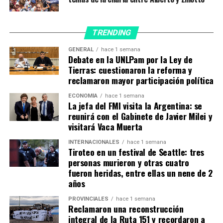
El gobernador Ziliotto manifestó su alegría por visitar
una vez más Algarrobo del Águila “lo hicimos durante
TRENDING
todas las gestiones justicialistas, pero principalmente
GENERAL
hace 1 semana
en la que encabezó Carlos Verna, que nos enseñó a
Debate en la UNLPam por la Ley de
querer al oeste y a responsabilizarnos para que cada
Tierras: cuestionaron la reforma y
habitante tenga la mejor calidad de vida posible y no
reclamaron mayor participación política
exista brecha con los beneficios que puedan recibir
ECONOMÍA
hace 1 semana
ciudades con más habitantes”.
La jefa del FMI visita la Argentina: se
reunirá con el Gabinete de Javier Milei y
“No hay ciudades grandes ni chicas -resaltó el
visitará Vaca Muerta
gobernador-, cercanas o lejanas a la Capital; lo que hay
INTERNACIONALES
hace 1 semana
son localidades con habitantes que, como ciudadanos,
Tiroteo en un festival de Seattle: tres
son sujetos de derecho; y nosotros, por ideología,
personas murieron y otras cuatro
fueron heridas, entre ellas un nene de 2
trabajamos todos los días para que cada pampeana y
años
cada pampeano, ejerza sus derechos con mayor
accesibilidad y calidad”.
PROVINCIALES
hace 1 semana
Reclamaron una reconstrucción
integral de la Ruta 151 y recordaron a
“Venimos a traer respuestas a las demandas de la