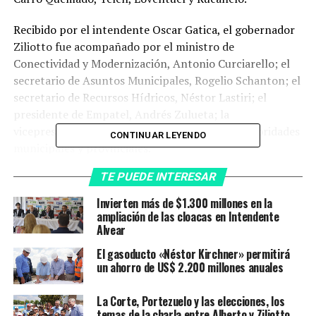
Recibido por el intendente Oscar Gatica, el gobernador
Ziliotto fue acompañado por el ministro de
Conectividad y Modernización, Antonio Curciarello; el
secretario de Asuntos Municipales, Rogelio Schanton; el
secretario de Recursos Hídricos, Néstor Lastiri; el
presidente de Empatel, Andrés Zulueta; la
vicepresidenta de Empatel, Analía Torres; y autoridades
CONTINUAR LEYENDO
municipales y provinciales.
TE PUEDE INTERESAR
El intendente Gatica dio la bienvenida a la comitiva
oficial y aseguró que “es un día de mucha felicidad
Invierten más de $1.300 millones en la
porque recibimos a la máxima autoridad provincial.
ampliación de las cloacas en Intendente
Alvear
Somos una localidad pequeña, con esta visita el
Gobierno prueba que no hace distingos entre pueblos
El gasoducto «Néstor Kirchner» permitirá
grandes o chicos, y lleva adelante las banderas de la
un ahorro de US$ 2.200 millones anuales
justicia social”.
La Corte, Portezuelo y las elecciones, los
“
Venimos a traer respuestas”
temas de la charla entre Alberto y Ziliotto