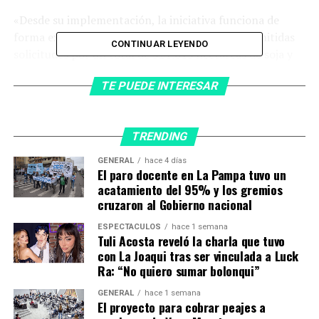
«Desde su implementación, la iniciativa funciona de
forma exitosa ya que se llevan presentadas y admitidas
CONTINUAR LEYENDO
solicitudes por un total de 521.013 hectáreas de soja y
252.104 hectáreas de maíz, por lo cual se prevé un
TE PUEDE INTERESAR
aporte total de $4.250.859.000», detallaron desde el
organismo.
El programa brinda un aporte de $6.500 por hectárea de
TRENDING
soja declarada y de $20.000 por hectárea de maíz
GENERAL
hace 4 días
declarada a los pequeños y medianos productores que
El paro docente en La Pampa tuvo un
no ingresaron al Programa Incremento Exportador, más
acatamiento del 95% y los gremios
cruzaron al Gobierno nacional
conocido como «dólar soja».
ESPECTÁCULOS
hace 1 semana
Además, el Programa podrá destinar hasta la suma de
Tuli Acosta reveló la charla que tuvo
$15.000.000.000 a los beneficios establecidos, sujeta a
con La Joaqui tras ser vinculada a Luck
Ra: “No quiero sumar bolonqui”
disponibilidad presupuestaria del Servicio
Administrativo Financiero.
GENERAL
hace 1 semana
El proyecto para cobrar peajes a