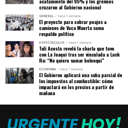
acatamiento del 95% y los gremios
mencionar en estas reuniones, que tienen que ver con
cruzaron al Gobierno nacional
momentos que se viven en mi país particularmente,
GENERAL
hace 1 semana
pero también en la región, con los
discursos de odio,
El proyecto para cobrar peajes a
con un avance respecto a la violencia política que se
camiones de Vaca Muerta suma
vive en nuestros países. Pero en la Argentina
respaldo político
particularmente ha llegado a un límite.
Entonces
ESPECTÁCULOS
hace 1 semana
todos tenemos que poder tomar
reflexión y hacer
Tuli Acosta reveló la charla que tuvo
nuestros aportes en ese sentido”
, remarcó.
con La Joaqui tras ser vinculada a Luck
Ra: “No quiero sumar bolonqui”
Al respecto, mencionó
“la unidad temática de
ECONOMÍA
hace 1 semana
género»
, en la que «hemos construido y hemos
El Gobierno aplicará una suba parcial de
trabajado en este tiempo:
una guía de
los impuestos al combustible: cómo
impactará en los precios a partir de
transversalidad, una guía de transversalización
para
mañana
todas las unidades temáticas respecto al género en
particular».