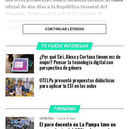
oficial de dos días a la República Oriental del
Uruguay,
donde participa de la 27ª Cumbre de
Mercociudades que se desarrolla
en la ciudad de
Montevideo.
CONTINUAR LEYENDO
En ese sentido, afirmó que el intento de magnicidio es
TE PUEDE INTERESAR
«una situación grave para nuestra democracia, que
queda condicionada a partir de situaciones como esta, a
¿Por qué Siri, Alexa y Cortana tienen voz de
partir de que los poderes no toman el lugar
mujer? Pensar la tecnología digital con
perspectiva de género
independiente que tienen que tomar».
UTELPa presentó propuestas didácticas
«Muchas veces son parte de una connivencia para
para aplicar la ESI en las aulas
perseguir y hostigar a líderes populares como lo es en la
Argentina hoy parte del Poder Judicial, que funciona
como un partido judicial. Lo que no puede llegar a hacer
democráticamente, elegidos por la voluntad del pueblo,
TRENDING
lo hacen desde el Poder Judicial”, aseveró.
GENERAL
hace 4 días
El paro docente en La Pampa tuvo un
“Hay situaciones que no podemos desconocer o dejar de