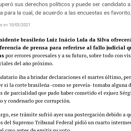
ecuperó sus derechos políticos y puede ser candidato a
 para la cual, de acuerdo a las encuestas es favorito
os
en
10/03/2021
sidente brasileño Luiz Inácio Lula da Silva ofrecer
erencia de prensa para referirse al fallo judicial 
as
por errores procesales y a su futuro, sobre todo con vis
ciales del año próximo.
datario iba a brindar declaraciones el martes último, per
r si la corte brasileña -como se preveía- tomaba alguna d
s de parcialidad que pudo haber cometido el exjuez Sér
o y condenarlo por corrupción.
rgo, ese trámite sufrió ayer una postergación debido a q
 del Supremo Tribunal Federal pidió un cuarto intermed
el caso antes de emitir su voto.