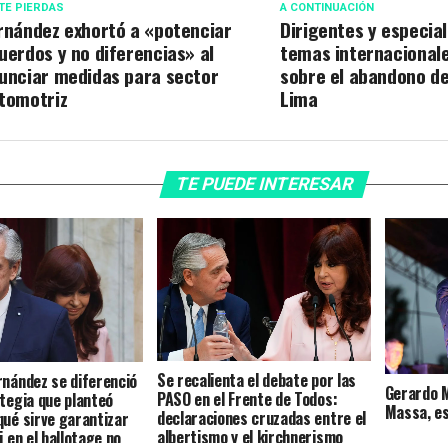
TE PIERDAS
A CONTINUACIÓN
rnández exhortó a «potenciar
Dirigentes y especial
uerdos y no diferencias» al
temas internacional
unciar medidas para sector
sobre el abandono de
tomotriz
Lima
TE PUEDE INTERESAR
Se recalienta el debate por las
rnández se diferenció
Gerardo M
PASO en el Frente de Todos:
ategia que planteó
Massa, es
declaraciones cruzadas entre el
qué sirve garantizar
albertismo y el kirchnerismo
i en el ballotage no