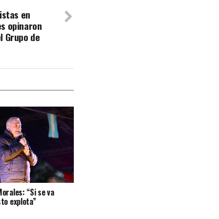
istas en
es opinaron
l Grupo de
orales: “Si se va
to explota”