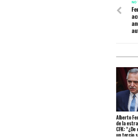
NO 
Fe
ac
an
au
Alberto Fe
de la estr
CFK: “¿De 
un tercio s