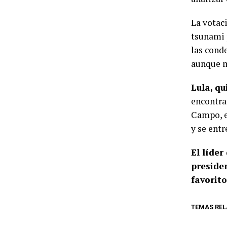
La votac
tsunami 
las cond
aunque ma
Lula, qu
encontrar
Campo, e
y se entr
El líder
preside
favorito
TEMAS REL