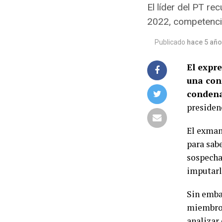
El líder del PT r
2022, competencia
Publicado
hace 5 añ
El expre
una conf
conden
presiden
El exman
para sabe
sospecha
imputarl
Sin emba
miembros
analizar 