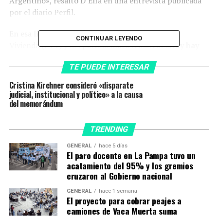
Argentino», resaltó D’Elía en una entrevista publicada
por el diario Perfil.
En esa línea, el líder de la Federación de Tierra y
CONTINUAR LEYENDO
Vivienda (FTV) y del partido Miles remarcó:
«Hoy hay
más de 5 mil obras públicas en marcha, un
TE PUEDE INTERESAR
ordenamiento de la economía y un gobierno sin
corrupción».
Cristina Kirchner consideró «disparate
judicial, institucional y político» a la causa
del memorándum
«Es mentira que se hayan
perdido tres años de
TRENDING
gobierno. Fernández tuvo
GENERAL
hace 5 días
que lidiar con la pandemia,
El paro docente en La Pampa tuvo un
acatamiento del 95% y los gremios
la deuda, el frente interno,
cruzaron al Gobierno nacional
algo que no le pasó a
GENERAL
hace 1 semana
ningún presidente
El proyecto para cobrar peajes a
camiones de Vaca Muerta suma