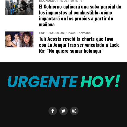
ECONOMÍA
hace 1 semana
El Gobierno aplicará una suba parcial de
los impuestos al combustible: cómo
La publicación fue
impactará en los precios a partir de
acompañada por una foto
mañana
de un abrazo entre Lionel
ESPECTÁCULOS
hace 1 semana
Tuli Acosta reveló la charla que tuvo
Messi y el arquero Emiliano
con La Joaqui tras ser vinculada a Luck
‘Dibu’ Martínez, que en la
Ra: “No quiero sumar bolonqui”
definición contuvo dos
disparos desde el punto del
penal que ejecutaron los
jugadores de Países Bajos.
TEMAS RELACIONADOS:
A CONTINUACIÓN
El FDT asume el renunciamiento de Cristina y se perfilan