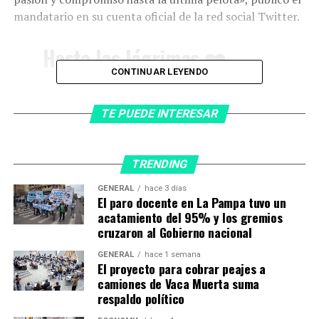
mandatario en su cuenta oficial de la red social Twitter.
Hasta las lágrimas ❤️
CONTINUAR LEYENDO
A los jugadores, al técnico
TE PUEDE INTERESAR
y a cada miembro de la
delegación, gracias una vez
más por tanta pasión y
TRENDING
compromiso hasta la
GENERAL
hace 3 días
El paro docente en La Pampa tuvo un
última pelota. Nos hacen
acatamiento del 95% y los gremios
cruzaron al Gobierno nacional
muy felices
GENERAL
hace 1 semana
El proyecto para cobrar peajes a
«Nos hacen muy felices»,
camiones de Vaca Muerta suma
respaldo político
subrayó.