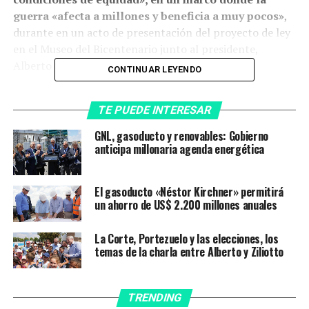
guerra «afecta a millones y beneficia a muy pocos»
,
durante en un acto de presentación del proyecto de ley
en el Museo del Bicentenario junto al presidente,
Alberto Fernández.
CONTINUAR LEYENDO
TE PUEDE INTERESAR
(Captura de TV).
GNL, gasoducto y renovables: Gobierno
En tanto, el Presidente consideró que la aprobación del
anticipa millonaria agenda energética
proyecto de ley que impone una alícuota a la renta
inesperada a las empresas favorecidas por el incremento
El gasoducto «Néstor Kirchner» permitirá
extraordinario de sus ganancias
«no es una obligación
un ahorro de US$ 2.200 millones anuales
del Frente de Todos sino de todos los diputados y
senadores»
, en un debate similar al que dieron países
La Corte, Portezuelo y las elecciones, los
como Gran Bretaña, Italia o Estados Unidos.
temas de la charla entre Alberto y Ziliotto
«Lo que necesitamos es que en una situación tan
ingrata unos pocos no ganen tanto en desmedro de
TRENDING
las inmensas mayorías. Hemos venido a poner