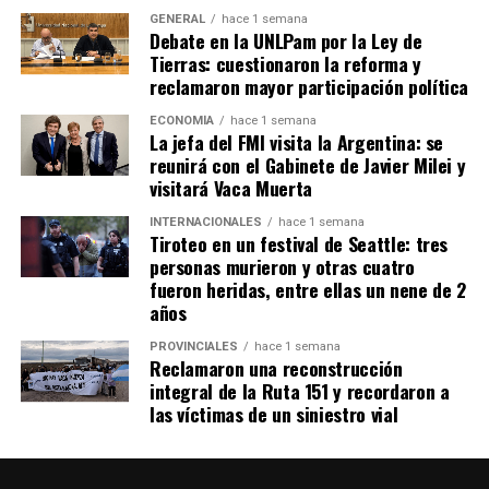
igualdad y a construir justicia social»,
aseveró el
GENERAL
hace 1 semana
Debate en la UNLPam por la Ley de
Presidente al encabezar el acto de presentación del
Tierras: cuestionaron la reforma y
proyecto en el Museo del Bicentenario de Casa de
reclamaron mayor participación política
Gobierno.
ECONOMÍA
hace 1 semana
La jefa del FMI visita la Argentina: se
TEMAS RELACIONADOS:
ALBERTO FERNADEZ
reunirá con el Gabinete de Javier Milei y
GANANCIAS MAYORES
MARTIN GUZMÁN
visitará Vaca Muerta
A CONTINUACIÓN
INTERNACIONALES
hace 1 semana
Según el peritaje psiquiátrico, Villa tiene una
Tiroteo en un festival de Seattle: tres
personalidad normal y puede declarar
personas murieron y otras cuatro
fueron heridas, entre ellas un nene de 2
NO TE PIERDAS
años
Detectan 30 conductores alcoholizados durante el fin
de semana
PROVINCIALES
hace 1 semana
Reclamaron una reconstrucción
integral de la Ruta 151 y recordaron a
las víctimas de un siniestro vial