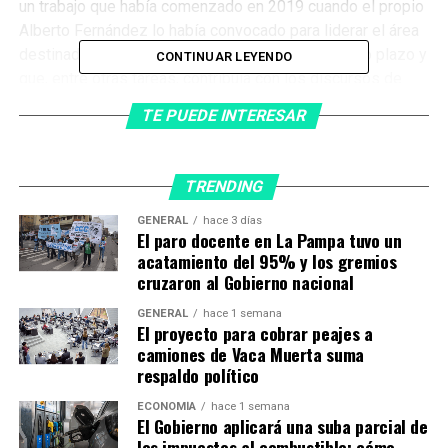
un trabajo que había comenzado en 2019 cuando el propio
Alberto Fernández lo había convocado para liderar el área
destinada desarrollar proyectos nacionales a largo plazo y
CONTINUAR LEYENDO
que, entre otras tareas, contribuía con los discursos de
peso del mandatario.
TE PUEDE INTERESAR
TRENDING
GENERAL
hace 3 días
El paro docente en La Pampa tuvo un
acatamiento del 95% y los gremios
cruzaron al Gobierno nacional
GENERAL
hace 1 semana
El proyecto para cobrar peajes a
camiones de Vaca Muerta suma
respaldo político
ECONOMÍA
hace 1 semana
El Gobierno aplicará una suba parcial de
los impuestos al combustible: cómo