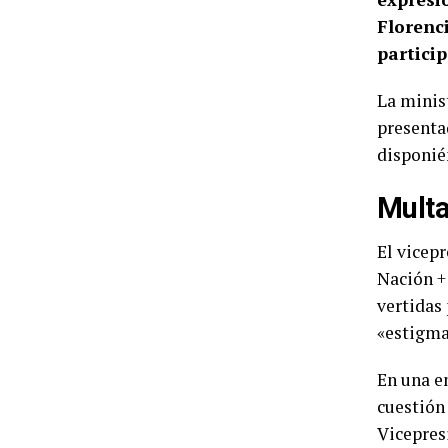
Florenc
partici
La minis
presenta
disponié
Mult
El vicep
Nación +
vertidas
«estigma
En una e
cuestión 
Vicepres