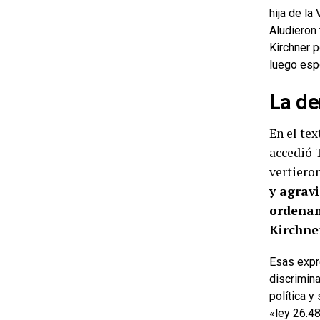
hija de la
Aludieron
Kirchner 
luego esp
La de
En el tex
accedió 
vertiero
y agrav
ordenam
Kirchner
Esas expre
discrimina
política y
«ley 26.48