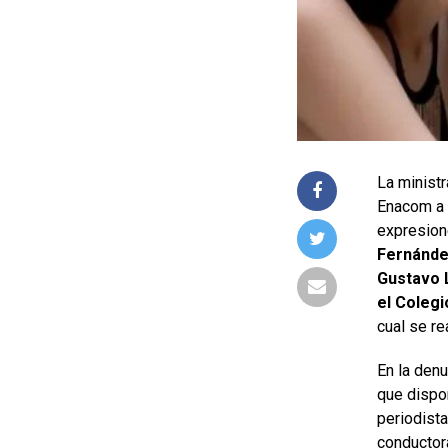
La minist
Enacom a 
expresio
Fernández
Gustavo L
el Colegi
cual se re
En la denu
que dispo
periodista
conductora