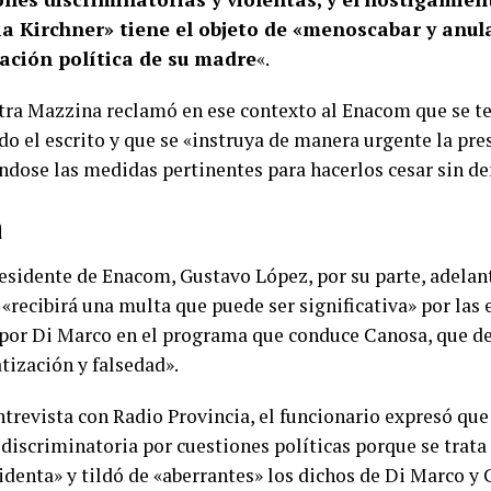
ia Kirchner» tiene el objeto de «menoscabar y anula
pación política de su madre
«.
tra Mazzina reclamó en ese contexto al Enacom que se t
do el escrito y que se «instruya de manera urgente la pre
ndose las medidas pertinentes para hacerlos cesar sin d
a
residente de Enacom, Gustavo López, por su parte, adelant
 «recibirá una multa que puede ser significativa» por las
 por Di Marco en el programa que conduce Canosa, que d
tización y falsedad».
ntrevista con Radio Provincia, el funcionario expresó qu
discriminatoria por cuestiones políticas porque se trata d
identa» y tildó de «aberrantes» los dichos de Di Marco y 