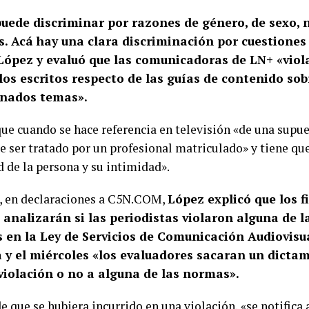
puede discriminar por razones de género, de sexo, n
s. Acá hay una clara discriminación por cuestiones 
 López y evaluó que las comunicadoras de LN+ «viol
los escritos respecto de las guías de contenido so
nados temas».
que cuando se hace referencia en televisión «de una supu
e ser tratado por un profesional matriculado» y tiene qu
d de la persona y su intimidad».
 en declaraciones a C5N.COM,
López explicó que los f
analizarán si las periodistas violaron alguna de 
s en la Ley de Servicios de Comunicación Audiovisua
y el miércoles «los evaluadores sacaran un dicta
 violación o no a alguna de las normas».
e que se hubiera incurrido en una violación, «se notifica 