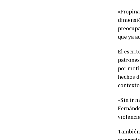
«Propina
dimensió
preocupa
que ya ac
El escri
patrones 
por moti
hechos d
contexto
«Sin ir 
Fernández
violencia
También
expresi