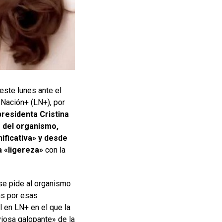
 este lunes ante el
a Nación+ (LN+), por
presidenta Cristina
e del organismo,
ificativa» y desde
a «ligereza»
con la
 se pide al organismo
as por esas
l en LN+ en el que la
viosa galopante» de la