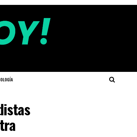
OLOGÍA
distas
tra