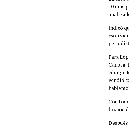
10 días p
analizado
Indicó q
«son sie
periodist
Para Lóp
Canosa, 
código d
vendió c
hablemos
Con todo,
la sanció
Después 