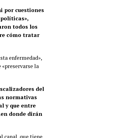
i por cuestiones
políticas»,
aron todos los
bre cómo tratar
esta enfermedad»,
e «preservarse la
iscalizadores del
las normativas
l y que entre
men donde dirán
al canal, que tiene