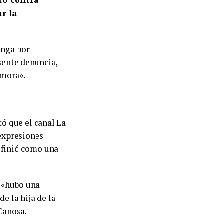
r la
enga por
sente denuncia,
emora».
ó que el canal La
 expresiones
efinió como una
e «hubo una
e la hija de la
Canosa.