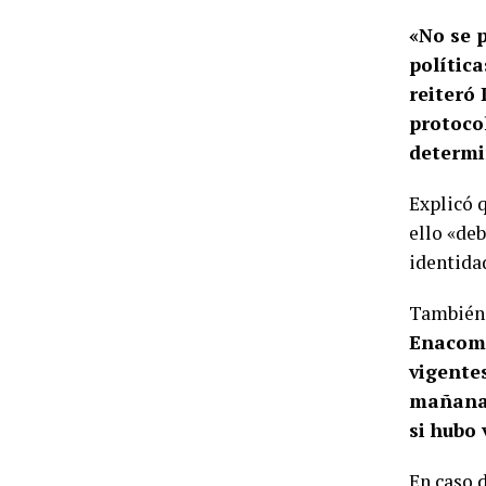
«No se 
política
reiteró
protoco
determi
Explicó 
ello «deb
identida
También,
Enacom 
vigente
mañana 
si hubo
En caso d