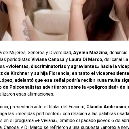
ra de Mujeres, Géneros y Diversidad,
Ayelén Mazzina
, denunció
las periodistas
Viviana Canosa
y
Laura Di Marco
, del canal L
nes
«violentas, discriminatorias y agraviantes» hacia la vice
 de Kirchner y su hija Florencia, en tanto el vicepresident
ópez, adelantó que esa señal podría recibir «una multa sign
o de Psicoanalistas advirtieron sobre la «peligrosidad» de l
alizaron esas afirmaciones.
ncia, presentada ante el titular del Enacom,
Claudio Ambrosini
,
nga las «medidas pertinentes» con relación a las palabras usad
s en el programa «+ Viviana», emitido el pasado jueves 6 de abri
, Canosa, y Di Marco se refirieron a una supuesta «anorexia ner