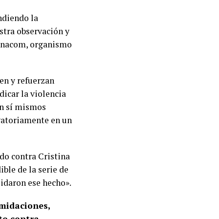
ndiendo la
stra observación y
l Enacom, organismo
en y refuerzan
dicar la violencia
en sí mismos
igatoriamente en un
do contra Cristina
ble de la serie de
lidaron ese hecho».
imidaciones,
to contra