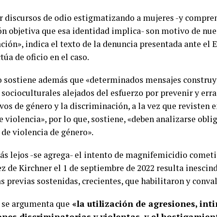
r discursos de odio estigmatizando a mujeres -y compre
n objetiva que esa identidad implica- son motivo de nue
ción»,
indica el texto de la denuncia presentada ante e
túa de oficio en el caso.
to sostiene además que «determinados mensajes construy
socioculturales alejados del esfuerzo por prevenir y erra
vos de género y la discriminación, a la vez que revisten 
e violencia», por lo que, sostiene, «deben analizarse obl
 de violencia de género».
más lejos -se agrega- el intento de magnifemicidio cometi
 de Kirchner el 1 de septiembre de 2022 resulta inescindi
s previas sostenidas, crecientes, que habilitaron y conva
 se argumenta que
«la utilización de agresiones, int
ones discriminatorias y violentas, y el hostigamien