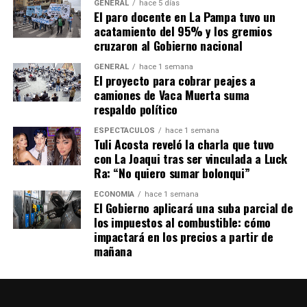
ser oídos para manifestar la voz de 17 millones de
GENERAL
hace 5 días
El paro docente en La Pampa tuvo un
bonaerenses y expresamos la total adhesión al recurso
acatamiento del 95% y los gremios
presentado por el Estado Nacional».
cruzaron al Gobierno nacional
Conocido el fallo de la Corte -que se descontaba desde
GENERAL
hace 1 semana
El proyecto para cobrar peajes a
hacía meses favorable a la administración de Rodríguez
camiones de Vaca Muerta suma
Larreta- por el reclamo que planteó la Ciudad en 2020
respaldo político
tras la decisión del presidente Alberto Fernández de
recortarle el 1,2% de los fondos coparticipables,
ESPECTÁCULOS
hace 1 semana
Tuli Acosta reveló la charla que tuvo
Presidencia convocó a Casa Rosada a gobernadores del
con La Joaqui tras ser vinculada a Luck
PJ y emitió un comunicado en el que consideró de
Ra: “No quiero sumar bolonqui”
«imposible cumplimiento» la resolución del máximo
tribunal, además de anunciar que recusaría a los jueces y
ECONOMÍA
hace 1 semana
El Gobierno aplicará una suba parcial de
presentaría un pedido de revocatoria “in extremis» de la
los impuestos al combustible: cómo
resolución. Esto le valió una denuncia penal por parte
impactará en los precios a partir de
de la oposición contra los funcionarios responsables de
mañana
la ejecución del fallo.
«La Corte parece dispuesta a escuchar únicamente al