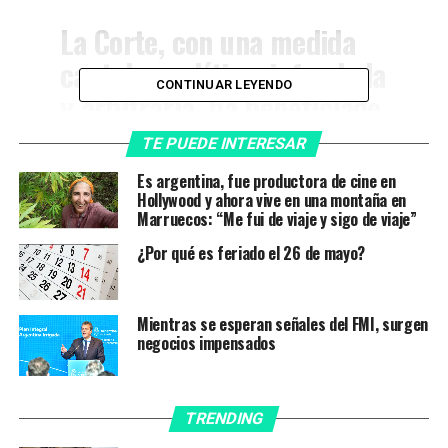
La Corte, con una medida
cautelar política, infundada
CONTINUAR LEYENDO
y arbitraria, ha beneficiado
al distrito más rico de la
TE PUEDE INTERESAR
Argentina, disminuyendo
Es argentina, fue productora de cine en
los recursos de todas las
Hollywood y ahora vive en una montaña en
Marruecos: “Me fui de viaje y sigo de viaje”
provincias argentinas.
¿Por qué es feriado el 26 de mayo?
— Axel Kicillof
Mientras se esperan señales del FMI, surgen
(@Kicillofok)
December
negocios impensados
28, 2022
TRENDING
«Reiteramos una vez más -prosiguió- nuestro derecho a