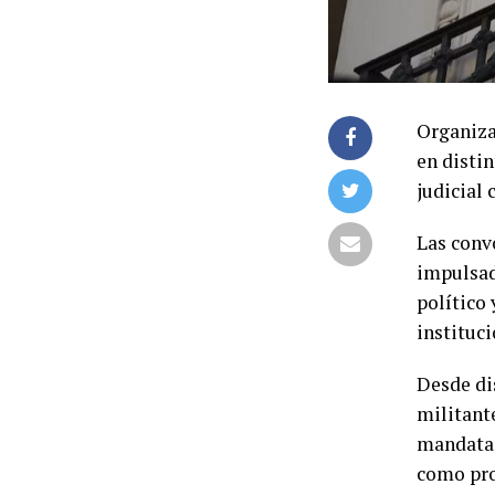
Organizac
en disti
judicial 
Las conv
impulsad
político
instituci
Desde di
militante
mandatari
como pro