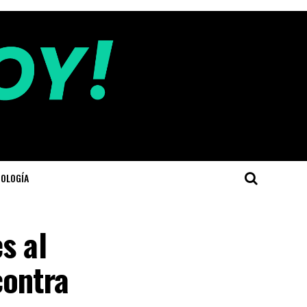
OLOGÍA
s al
contra