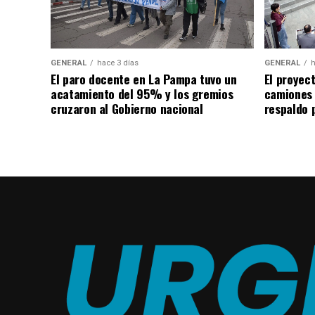
GENERAL
hace 3 días
GENERAL
h
El paro docente en La Pampa tuvo un
El proyec
acatamiento del 95% y los gremios
camiones
cruzaron al Gobierno nacional
respaldo p