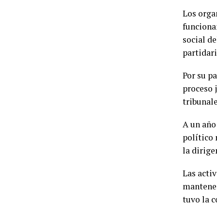
Los orga
funcionam
social de
partidari
Por su pa
proceso j
tribunale
A un año 
político 
la dirige
Las activ
mantener
tuvo la c