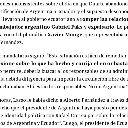
iones inconsistentes sobre el día en que Duarte abandonó
otificación de Argentina a Ecuador, y el supuesto descon
 llevaron al gobierno ecuatoriano a
romper las relacio
embajador argentino Gabriel Fuks y expulsarlo.
Lo pr
a con el diplomático
Xavier Monge
, que representaba a
Fernández.
 mandatario siguió: “Esta situación es fácil de remediar.
exione sobre lo que ha hecho y corrija el error basta
o permite, debería buscar a los responsables de su admin
la debida diligencia para impedir la circulación libre de
reclamaban. Ahí están los responsables. No en Argentina”
horas, Lasso le había dicho a Alberto Fernández a través 
cho que el presidente de Argentina haya puesto por del
e identidad política con Rafael Correa por sobre la relac
los de Argentina y Ecuador”. Luego, el presidente de Ecu