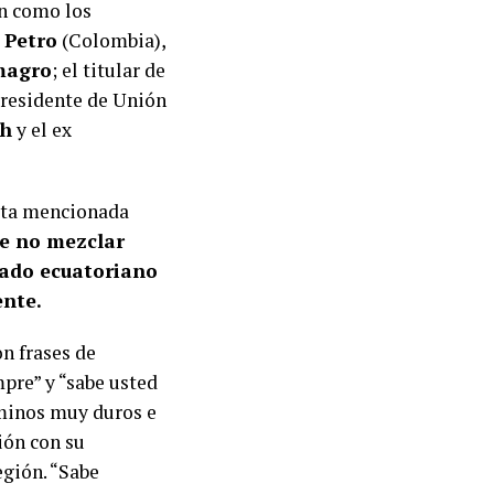
ón como los
 Petro
(Colombia),
magro
; el titular de
presidente de Unión
ch
y el ex
nota mencionada
de no mezclar
stado ecuatoriano
ente.
n frases de
mpre” y “sabe usted
érminos muy duros e
ión con su
egión. “Sabe