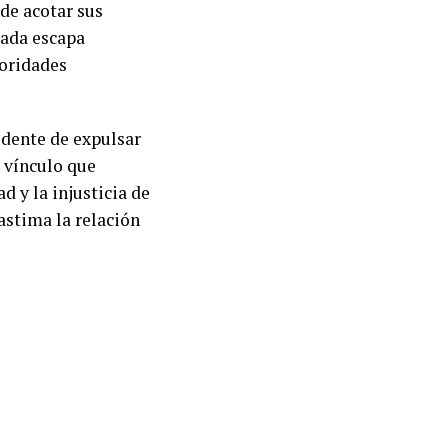
 de acotar sus
jada escapa
toridades
idente de expulsar
 vínculo que
 y la injusticia de
astima la relación