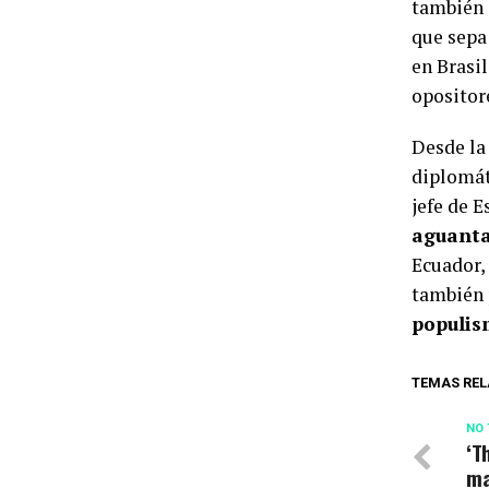
también 
que sepa
en Brasil
opositore
Desde la
diplomáti
jefe de 
aguanta
Ecuador, 
también p
populi
TEMAS REL
NO 
‘T
ma