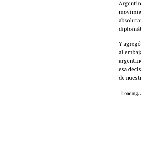
Argentina
movimien
absoluta
diplomáti
Y agregó
al embaj
argentin
esa deci
de nuest