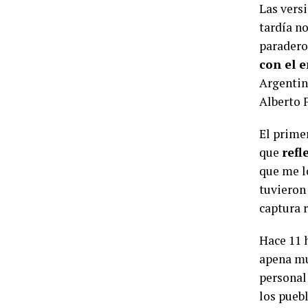
Las vers
tardía n
paradero
con el 
Argentin
Alberto 
El primer
que
refl
que me l
tuvieron 
captura 
Hace 11 
apena mu
personal 
los pueb