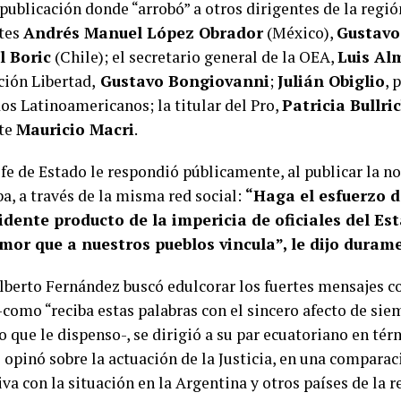
publicación donde “arrobó” a otros dirigentes de la regi
tes
Andrés Manuel López Obrador
(México),
Gustavo
l Boric
(Chile); el secretario general de la OEA,
Luis Al
ción Libertad,
Gustavo Bongiovanni
;
Julián Obiglio
, 
os Latinoamericanos; la titular del Pro,
Patricia Bullri
nte
Mauricio Macri
.
jefe de Estado le respondió públicamente, al publicar la 
a, a través de la misma red social:
“Haga el esfuerzo 
idente producto de la impericia de oficiales del E
mor que a nuestros pueblos vincula”, le dijo duram
Alberto Fernández buscó edulcorar los fuertes mensajes co
-como “reciba estas palabras con el sincero afecto de sie
o que le dispenso-, se dirigió a su par ecuatoriano en t
 opinó sobre la actuación de la Justicia, en una comparac
va con la situación en la Argentina y otros países de la r