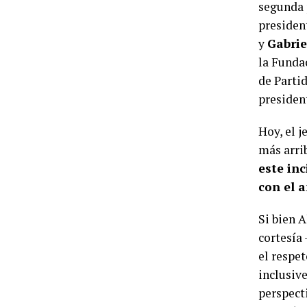
segunda 
presiden
y
Gabrie
la Funda
de Partid
preside
Hoy, el 
más arrib
este inc
con el a
Si bien 
cortesía 
el respet
inclusive
perspecti