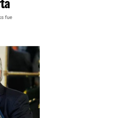
rta
ks fue