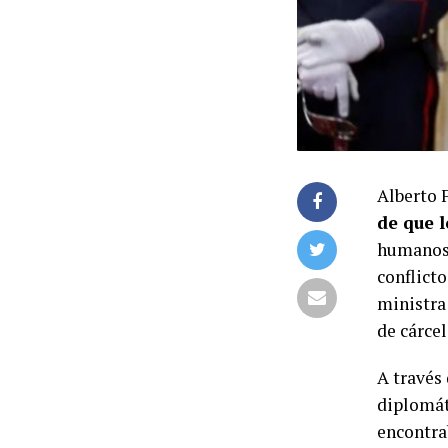
Alberto 
de que 
humanos 
conflict
ministr
de cárcel
A través 
diplomát
encontra