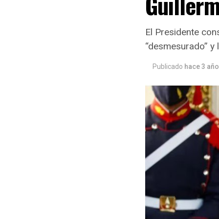
Guillerm
El Presidente con
“desmesurado” y l
Publicado
hace 3 añ