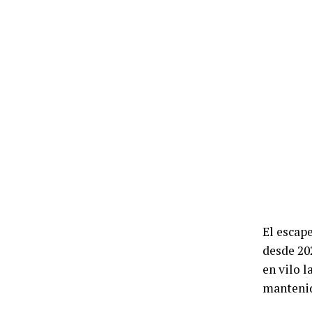
El escap
desde 202
en vilo 
mantenid