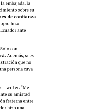
 la embajada, la
ocimiento sobre su
nes de confianza
opio hizo
 Ecuador ante
 Sólo con
rá.
Además, si es
istración que no
 una persona cuya
.
de Twitter: “Me
ante su amistad
ión fraterna entre
ador hizo una