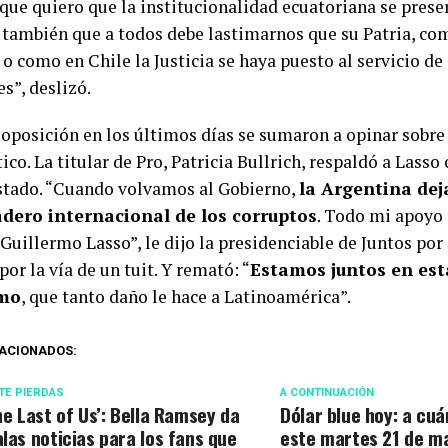
que quiero que la institucionalidad ecuatoriana se preser
 también que a todos debe lastimarnos que su Patria, co
 o como en Chile la Justicia se haya puesto al servicio d
s”, deslizó.
 oposición en los últimos días se sumaron a opinar sobre 
co. La titular de Pro, Patricia Bullrich, respaldó a Lasso 
Estado. “Cuando volvamos al Gobierno,
la Argentina deja
dero internacional de los corruptos
. Todo mi apoyo 
Guillermo Lasso”, le dijo la presidenciable de Juntos por
or la vía de un tuit. Y remató: “
Estamos juntos en est
smo
, que tanto daño le hace a Latinoamérica”.
ACIONADOS:
TE PIERDAS
A CONTINUACIÓN
he Last of Us’: Bella Ramsey da
Dólar blue hoy: a cu
las noticias para los fans que
este martes 21 de m