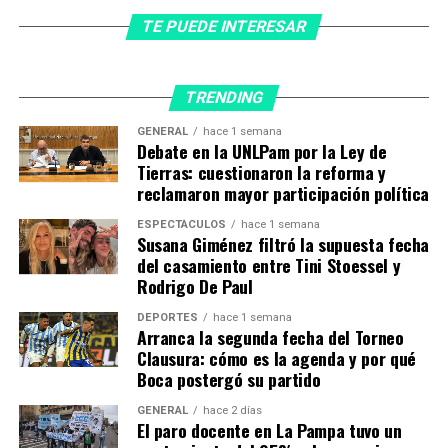
Casa Militar y Viáticos Casa Militar reúnen
alrededor de 25 tarjetas entre sus subagrupadores.
TE PUEDE INTERESAR
Ceremonial y Viáticos Ceremonial suman unas 15
tarjetas.
TRENDING
Olivos también aparece con volumen propio: tarjetas
GENERAL
hace 1 semana
bajo Administración General, Control Operativo y
Debate en la UNLPam por la Ley de
Servicios Auxiliares, en total unas 20 asociadas al
Tierras: cuestionaron la reforma y
funcionamiento de la residencia presidencial.
reclamaron mayor participación política
ESPECTÁCULOS
hace 1 semana
La Unidad Médica Presidencial y Viáticos Unidad Médica
Susana Giménez filtró la supuesta fecha
suman otras tarjetas. También figuran Museo Casa
del casamiento entre Tini Stoessel y
Rosada, Chapadmalal, Marca País, Unidad de Auditoría
Rodrigo De Paul
Interna, Asuntos Presidenciales, Asuntos Jurídicos,
DEPORTES
hace 1 semana
Planificación General y Realización Audiovisual.
Arranca la segunda fecha del Torneo
Clausura: cómo es la agenda y por qué
El expediente no explica qué gastó cada área, con
Boca postergó su partido
qué finalidad, qué funcionario autorizó los
GENERAL
hace 2 días
movimientos
ni en qué expedientes se rindieron.
El paro docente en La Pampa tuvo un